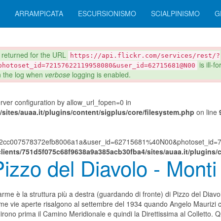
ARRAMPICATA
ESCURSIONISMO
SCIALPINISMO
G
eturned for the URL
https://api.flickr.com/services/rest/?
is ill-
photoset_id=72157622119958080&user_id=62715681@N00
in the log when
verbose
logging is enabled.
server configuration by allow_url_fopen=0 in
ites/auaa.it/plugins/content/sigplus/core/filesystem.php
on line
882cc007578372efb8006a1a&user_id=62715681%40N00&photoset_id=72
lients/751d5f075c68f9638a9a385acb30fba4/sites/auaa.it/plugins/c
zo del Diavolo - Monti Si
rme è la struttura più a destra (guardando di fronte) di Pizzo del Diavol
ime vie aperte risalgono al settembre del 1934 quando Angelo Mauriz
irono prima il Camino Meridionale e quindi la Direttissima al Colletto. 