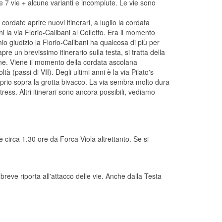
te 7 vie + alcune varianti e incompiute. Le vie sono
ordate aprire nuovi itinerari, a luglio la cordata
i la via Florio-Calibani al Colletto. Era il momento
o giudizio la Florio-Calibani ha qualcosa di più per
e un brevissimo itinerario sulla testa, si tratta della
ione. Viene il momento della cordata ascolana
 (passi di VII). Degli ultimi anni è la via Pilato's
rio sopra la grotta bivacco. La via sembra molto dura
tress. Altri itinerari sono ancora possibili, vediamo
irca 1.30 ore da Forca Viola altrettanto. Se si
reve riporta all'attacco delle vie. Anche dalla Testa