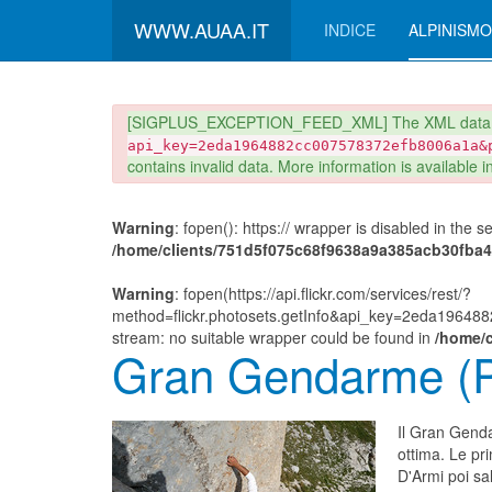
WWW.AUAA.IT
INDICE
ALPINISMO
danger
[SIGPLUS_EXCEPTION_FEED_XML] The XML data r
api_key=2eda1964882cc007578372efb8006a1a&
contains invalid data. More information is available 
Warning
: fopen(): https:// wrapper is disabled in the 
/home/clients/751d5f075c68f9638a9a385acb30fba4/s
Warning
: fopen(https://api.flickr.com/services/rest/?
method=flickr.photosets.getInfo&api_key=2eda1964
stream: no suitable wrapper could be found in
/home/c
Gran Gendarme (Piz
Il Gran Genda
ottima. Le pr
D'Armi poi sal