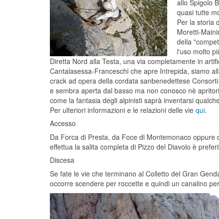
allo Spigolo B
quasi tutte m
Per la storia 
Moretti-Mainin
della "compet
l'uso molto pi
Diretta Nord alla Testa, una via completamente in artif
Cantalasessa-Franceschi che apre Intrepida, siamo alla fi
crack ad opera della cordata sanbenedettese Consorti-
e sembra aperta dal basso ma non conosco nè apritori nè d
come la fantasia degli alpinisti saprà inventarsi qualch
Per ulteriori informazioni e le relazioni delle vie
qui
.
Accesso
Da Forca di Presta, da Foce di Montemonaco oppure da F
effettua la salita completa di Pizzo del Diavolo è prefer
Discesa
Se fate le vie che terminano al Colletto del Gran Genda
occorre scendere per roccette e quindi un canalino per