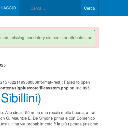
Type 2 or more characters 
HIACCIO
Cerca
×
formed, missing mandatory elements or attributes, or
925
157622119958080&format=rest): Failed to open
ontent/sigplus/core/filesystem.php
on line
925
billini)
o. Alto circa 150 m ha una roccia molto buona, a tratti
i con G. Maurizie E. De Simone prima e con Domenico
Quest'ultima via probabilmente è la più ripetuta (insieme