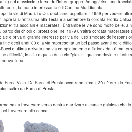
afile) del massiccio e forse dell'intero gruppo. Ad oggi risultano traccia
olto belle, la meno interessante è il Camino Meridionale.
dopo le vie di Maurizi e Co. dobbiamo aspettare il 1959 per vedere altre c
i apre la Direttissima alla Testa e a settembre la cordata Floriio-Caliban
izione" tra ascolani e maceratesi. Entrambe le vie sono molto belle, a mi
ù parco dei chiodi di protezione. nel 1979 un'altra cordata maceratese apr
iciale e priva di grande interesse per via dell'uso smodato dell'espans
ne degli anni '80 e la via rappresenta un bel passo avanti nelle difficoltà
Bucci e ultima arrivata una via completamente a fix inox da 10 mm prop
ifficoltà, lo stile è quello delle vie "plaisir", qualche rinvio e niente s
e nuova linea.
orca Viola. Da Forca di Presta occorrono circa 1.30 / 2 ore, da Foce c
ibioe salire da Forca di Presta.
rme basta traversare verso destra e arrivare al canale ghiaioso che in b
 poi traversare alla conca.