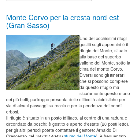
Monte Corvo per la cresta nord-est
(Gran Sasso)
Uno dei pochissimi rifugi
gestiti sugli appennini è il
rifugio del Monte, situato
alla base del superbo
vallone del Monte, sotto la
cima del monte Corvo.
Diversi sono gli itinerari
che si possono compiere
da questo rifugio ma
sicuramente questo è uno
dei più belli; purtroppo presenta delle difficoltà alpinistiche per
via di alcuni passaggi su roccia e per la pendenza dei pendii
erbosi.
Il rifugio è situato in un posto idilliaco, al centro di una radura e
circondato da boschi; è gestito e aperto d'estate (20 posti letto),
per gli altri periodi potete contattare il gestore: Arnaldo Di
Crescenzo, tel. 3473514043 (
rifugio del Monte
), è frequentato