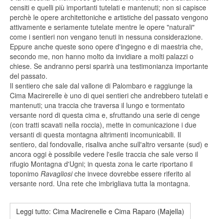
censiti e quelli più importanti tutelati e mantenuti; non si capisce
perchè le opere architettoniche e artistiche del passato vengono
attivamente e seriamente tutelate mentre le opere "naturali"
come i sentieri non vengano tenuti in nessuna considerazione.
Eppure anche queste sono opere d'ingegno e di maestria che,
secondo me, non hanno molto da invidiare a molti palazzi o
chiese. Se andranno persi sparirà una testimonianza importante
del passato.
Il sentiero che sale dal vallone di Palombaro e raggiunge la
Cima Macirerelle è uno di quei sentieri che andrebbero tutelati e
mantenuti; una traccia che traversa il lungo e tormentato
versante nord di questa cima e, sfruttando una serie di cenge
(con tratti scavati nella roccia), mette in comunicazione i due
versanti di questa montagna altrimenti incomunicabili. Il
sentiero, dal fondovalle, risaliva anche sull'altro versante (sud) e
ancora oggi è possibile vedere l'esile traccia che sale verso il
rifugio Montagna d'Ugni; in questa zona le carte riportano il
toponimo
Ravagliosi
che invece dovrebbe essere riferito al
versante nord. Una rete che imbrigliava tutta la montagna.
Leggi tutto: Cima Macirenelle e Cima Raparo (Majella)