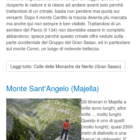
ricoperto le radure e si riesce ad andare avanti solo perchè
trattandosi di un crinale, basta non perdere mai quota sui
versanti. Dopo il monte Cardito la traccia diventa più marcata
ma anche qui non sempre è ben visibile. Trattandosi di un
sentiero del Parco (il 134) non dovrebbe essere in completo
abbandono; spiace perchè questo crinale offre vedute sulla
parte occidentale del Gruppo del Gran Sasso, ed in particolare
sul monte Corvo, un luogo di notevole bellezza.
Leggi tutto: Colle delle Monache da Nerito (Gran Sasso)
Monte Sant'Angelo (Majella)
Gli itinerari in Majella a
volte sono lunghi, altre
volte ... molto lunghi.
Questo è uno di quelli
(molto lunghi); quasi 2500
metri di dislivello e una
"barca" di chilometri. E'