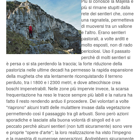
Più si conosce la Majella e
più si rimane stupiti dalla
rete dei sentieri che, come
una ragnatela, permetteva
di muoversi tra un vallone
e l'altro. Erano sentieri
pastorali, a volte arditi e
molto esposti, non di rado
pericolosi. Uso il passato
perchè di molti sentieri si
è persa o si sta perdendo la traccia; la forte riduzione della
pastorizia nelle ultime decadi ha permesso la rapida espansione
della mugheta che sta lentamente riconquistando il terreno
perduto, tra i 1800 e i 2300 metri, e dove attecchisce crea
boschi impenetrabili. Nelle zone più impervie invece, la scarsa
frequentazione ha reso le tracce sempre più labili e la natura ha
fatto il resto rendendo arduo il procedere. Dei volontari a volte
"riaprono" alcuni tratti delle mulattiere invase dalla vegetazione
permettendo così il passaggio tra gli arbusti. Sono però azioni
sporadiche e lasciate alla buona volontà di singoli ed è un
peccato perchè alcuni sentieri (non tutti sicuramente) sono vere
e proprie "opere d'arte"; la loro realizzazione ha visto l'impegno
e la maestria di numerose generazioni. Andrebbero sicuramente