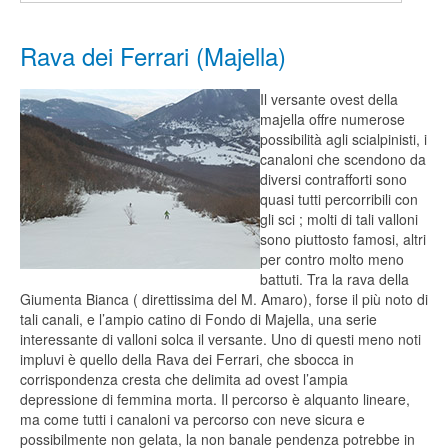
Rava dei Ferrari (Majella)
Il versante ovest della
majella offre numerose
possibilità agli scialpinisti, i
canaloni che scendono da
diversi contrafforti sono
quasi tutti percorribili con
gli sci ; molti di tali valloni
sono piuttosto famosi, altri
per contro molto meno
battuti. Tra la rava della
Giumenta Bianca ( direttissima del M. Amaro), forse il più noto di
tali canali, e l’ampio catino di Fondo di Majella, una serie
interessante di valloni solca il versante. Uno di questi meno noti
impluvi è quello della Rava dei Ferrari, che sbocca in
corrispondenza cresta che delimita ad ovest l’ampia
depressione di femmina morta. Il percorso è alquanto lineare,
ma come tutti i canaloni va percorso con neve sicura e
possibilmente non gelata, la non banale pendenza potrebbe in