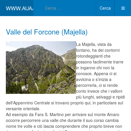
Type 2 or more char
WWW.AUAA.IT
Cerca
Valle del Forcone (Majella)
La Majella, vista da
lontano, ha dei contorni
rotondeggianti che
possono facilmente trarre
in inganno chi non la
conosce. Appena ci si
avvicina o s’inizia a
percorrerla, ci si rende
conto invece che i valloni
più lunghi, selvaggi e ripidi
dell'Appennino Centrale si trovano proprio qui, in particolare sul
versante orientale.
Ad esempio da Fara S. Martino per arrivare sul monte Amaro
occorre percorrere una valle che durante il suo corso cambia
nome tre volte e ciò lascia comprendere che proprio breve non