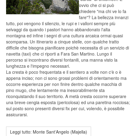
ovvio che ci si può
chiedere "ma chi ve lo fa
fare"? La bellezza innanzi
tutto, poi vengono il silenzio, le rupi e i valloni sempre più
selvaggi da quando i pastori hanno abbandonato l'alta
montagna ed infine i segni di una cultura arcaica ormai quasi
scomparsa. Un itinerario a cinque stelle, con qualche tratto
difficile che bisogna pianificare poichè necessita di un servizio di
navetta (taxi) che ci riporti a Fara San Martino. Lungo il
percorso si incontrano diversi fontanili, una manna visto la
lunghezza e l'impegno necessari.
La cresta è poco frequentata e il sentiero a volte non c'è o è
appena inciso; non ci sono grossi problemi di orientamento ma
occorre esperienza per non finire dentro qualche macchia di
pino mugo, che lentamente ma inesorabilmente sta
riconquistando il suo territorio. A metà cresta occorre superare
una breve cengia esposta (pericolosa) ed una paretina rocciosa;
sul posto sono presenti diversi fix per cui, volendo, è possibile
assicurarsi.
Leggi tutto: Monte Sant'Angelo (Majella)