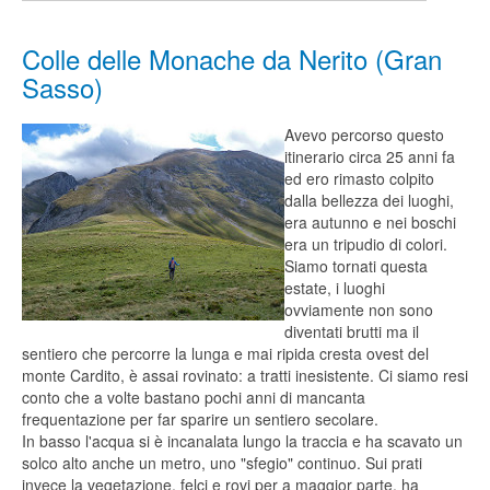
Colle delle Monache da Nerito (Gran
Sasso)
Avevo percorso questo
itinerario circa 25 anni fa
ed ero rimasto colpito
dalla bellezza dei luoghi,
era autunno e nei boschi
era un tripudio di colori.
Siamo tornati questa
estate, i luoghi
ovviamente non sono
diventati brutti ma il
sentiero che percorre la lunga e mai ripida cresta ovest del
monte Cardito, è assai rovinato: a tratti inesistente. Ci siamo resi
conto che a volte bastano pochi anni di mancanta
frequentazione per far sparire un sentiero secolare.
In basso l'acqua si è incanalata lungo la traccia e ha scavato un
solco alto anche un metro, uno "sfegio" continuo. Sui prati
invece la vegetazione, felci e rovi per a maggior parte, ha