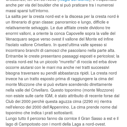
anche per via del boulder che si può praticare tra i numerosi
massi sparsi tutt'intorno.
La salita per la cresta nord-est e la discesa per la cresta nord è
un itinerario di gran classe: panoramico e lungo, difficile e
relativamente selvaggio. Le due affilate creste dividono tre
enormi valloni, a oriente la conca Capovelle sopra la valle del
Venacquaro segue verso ovest il vallone del Monte ed infine
l'isolato vallone Crivellaro. In quest'ultima valle spesso si
incontrano branchi di camosci che pascolano nella parte alta.
Entrambe le creste presentano passaggi esposti e pericolosi; la
cresta nord-est ha un piccolo "muretto" di roccia ed erba dove
occorre aiutarsi con le mani ma anche nei tratti successivi
bisogna traversare su pendii abbastanza ripidi. La cresta nord
invece ha un tratto esposto prima di raggiungere la cima del
monte Mozzone che si può evitare scendendo direttamente
nella valle del Crivellaro. Questo toponimo (monte Mozzone)
non esiste sulle carte IGM, è stato attribuito di recente forse dal
Club dei 2000 perchè questa aguzza cima (2290 m) rientra
nell'elenco dei 2000 dell'Appennino. La cima prende nome dal
toponimo che indica i prati sottostanti.
Lungo tutto il percorso fanno da cornice il Gran Sasso a est e il
lago di Campotosto con i monti della Laga a nord-ovest.