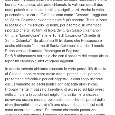
località Fossaceca; abbiamo chiamato le valli con questi due
nomi poichè ci sono sembrati i più significativi. Anche la vetta
principale sulla carta IGM è indicata come "Cimone", l'aggiunta
"di Santa Colomba" evidentemente è più recente. Tutta la zona
in realtà è un "miscuglio" di nomi, per esempio su Internet è
riportato che gli abitanti di Isola del Gran Sasso chiamano il
Cimone "Lucertolone" e le le Torri di Casanova "Cimette di
Santa Colomba". Su alcuni scritti troviamo che Fossaceca è
anche chiamata "Inferno di Santa Colomba" e anche il monte
Prena veniva chiamato "Montagna di Pagliara".
Però è abbastanza normale che con il passare del tempo alcuni
toponimi cambino e altri vengano aggiunti.
In questa scheda abbiamo elencato le varie possibilità di salita
al Cimone; occorre stare molto attenti perchè tutti i percorsi
presentano difficoltà e pericoli oggettivi, alcuni sono riservati
esclusivamente ad escursionisti con capacità alpinistiche.
Probabilmente in passato il sentiero di accesso sul lato ovest
della cima era in condizioni migliori; la salita - e la discesa -
dovevano essere meno problematiche poichè nei pressi della
cima (incredibile ma vero) c'è uno stazzo di pastori i cui resti
sono ancora ben visibili. Potremmo chiamarla pastorizia
"estrema"; ogni giorno il pastore doveva portare il suo gregge