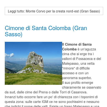
Leggi tutto: Monte Corvo per la cresta nord-est (Gran Sasso)
Cimone di Santa Colomba (Gran
Sasso)
Il Cimone di Santa
Colomba
è un'aguzza
cima che si erge tra i
valloni di Fossaceca e del
Malepasso, una vetta
"minore" di difficile
accesso e con un
panorama superbo.
Il suo profilo emerge
chiaramente se osservato
da sud, dalle cime del Prena o dalle Torri di Casanova.
Innanzi tutto occorre fare un po' di chiarezza con i toponimi di
questa zona: sulle carte IGM ce ne sono pochissimi e nessuno
che indichi il nome delle valli. Esiste un fosso Malepasso e una