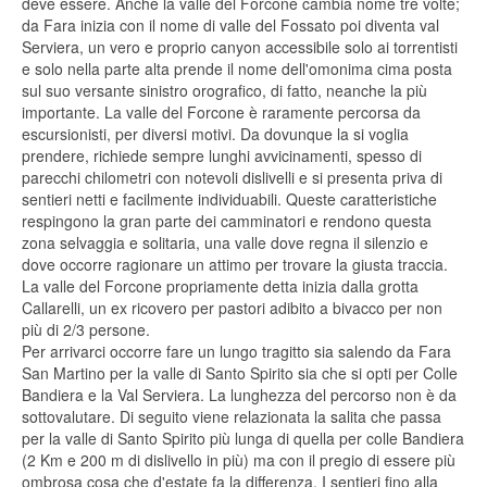
deve essere. Anche la valle del Forcone cambia nome tre volte;
da Fara inizia con il nome di valle del Fossato poi diventa val
Serviera, un vero e proprio canyon accessibile solo ai torrentisti
e solo nella parte alta prende il nome dell'omonima cima posta
sul suo versante sinistro orografico, di fatto, neanche la più
importante. La valle del Forcone è raramente percorsa da
escursionisti, per diversi motivi. Da dovunque la si voglia
prendere, richiede sempre lunghi avvicinamenti, spesso di
parecchi chilometri con notevoli dislivelli e si presenta priva di
sentieri netti e facilmente individuabili. Queste caratteristiche
respingono la gran parte dei camminatori e rendono questa
zona selvaggia e solitaria, una valle dove regna il silenzio e
dove occorre ragionare un attimo per trovare la giusta traccia.
La valle del Forcone propriamente detta inizia dalla grotta
Callarelli, un ex ricovero per pastori adibito a bivacco per non
più di 2/3 persone.
Per arrivarci occorre fare un lungo tragitto sia salendo da Fara
San Martino per la valle di Santo Spirito sia che si opti per Colle
Bandiera e la Val Serviera. La lunghezza del percorso non è da
sottovalutare. Di seguito viene relazionata la salita che passa
per la valle di Santo Spirito più lunga di quella per colle Bandiera
(2 Km e 200 m di dislivello in più) ma con il pregio di essere più
ombrosa cosa che d'estate fa la differenza. I sentieri fino alla