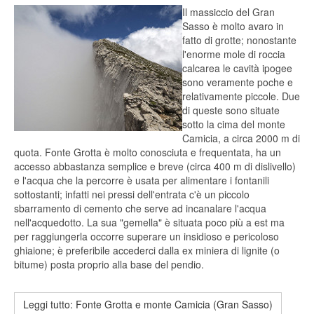
Il massiccio del Gran
Sasso è molto avaro in
fatto di grotte; nonostante
l'enorme mole di roccia
calcarea le cavità ipogee
sono veramente poche e
relativamente piccole. Due
di queste sono situate
sotto la cima del monte
Camicia, a circa 2000 m di
quota. Fonte Grotta è molto conosciuta e frequentata, ha un
accesso abbastanza semplice e breve (circa 400 m di dislivello)
e l'acqua che la percorre è usata per alimentare i fontanili
sottostanti; infatti nei pressi dell'entrata c'è un piccolo
sbarramento di cemento che serve ad incanalare l'acqua
nell'acquedotto. La sua "gemella" è situata poco più a est ma
per raggiungerla occorre superare un insidioso e pericoloso
ghiaione; è preferibile accederci dalla ex miniera di lignite (o
bitume) posta proprio alla base del pendio.
Leggi tutto: Fonte Grotta e monte Camicia (Gran Sasso)