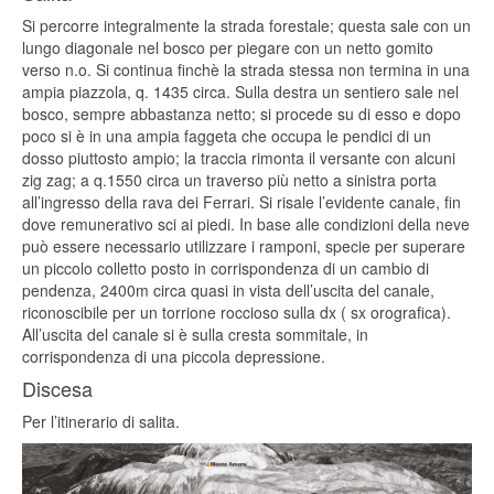
Si percorre integralmente la strada forestale; questa sale con un
lungo diagonale nel bosco per piegare con un netto gomito
verso n.o. Si continua finchè la strada stessa non termina in una
ampia piazzola, q. 1435 circa. Sulla destra un sentiero sale nel
bosco, sempre abbastanza netto; si procede su di esso e dopo
poco si è in una ampia faggeta che occupa le pendici di un
dosso piuttosto ampio; la traccia rimonta il versante con alcuni
zig zag; a q.1550 circa un traverso più netto a sinistra porta
all’ingresso della rava dei Ferrari. Si risale l’evidente canale, fin
dove remunerativo sci ai piedi. In base alle condizioni della neve
può essere necessario utilizzare i ramponi, specie per superare
un piccolo colletto posto in corrispondenza di un cambio di
pendenza, 2400m circa quasi in vista dell’uscita del canale,
riconoscibile per un torrione roccioso sulla dx ( sx orografica).
All’uscita del canale si è sulla cresta sommitale, in
corrispondenza di una piccola depressione.
Discesa
Per l’itinerario di salita.