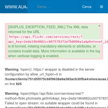
Type 2 or more char
WWW.AUAA.IT
Cerca
×
danger
[SIGPLUS_EXCEPTION_FEED_XML] The XML data
returned for the URL
https://api.flickr.com/services/rest/?
api_key=2eda1964882cc007578372efb8006a1a&photoset_i
is ill-formed, missing mandatory elements or attributes, or
contains invalid data. More information is available in the log
when
verbose
logging is enabled.
Warning
: fopen(): https:// wrapper is disabled in the server
configuration by allow_url_fopen=0 in
/home/clients/751d5f075c68f9638a9a385acb30fba4/sites/auaa.it
on line
925
Warning
: fopen(https://api.flickr.com/services/rest/?
method=flickr.photosets.getInfo&api_key=2eda1964882cc00757
Failed to open stream: no suitable wrapper could be found in
/home/clients/751d5f075c68f9638a9a385acb30fba4/sites/auaa.it