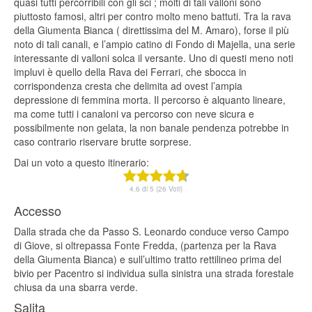
quasi tutti percorribili con gli sci ; molti di tali valloni sono
piuttosto famosi, altri per contro molto meno battuti. Tra la rava
della Giumenta Bianca ( direttissima del M. Amaro), forse il più
noto di tali canali, e l’ampio catino di Fondo di Majella, una serie
interessante di valloni solca il versante. Uno di questi meno noti
impluvi è quello della Rava dei Ferrari, che sbocca in
corrispondenza cresta che delimita ad ovest l’ampia
depressione di femmina morta. Il percorso è alquanto lineare,
ma come tutti i canaloni va percorso con neve sicura e
possibilmente non gelata, la non banale pendenza potrebbe in
caso contrario riservare brutte sorprese.
Dai un voto a questo itinerario:
4.6 di 5 (26 Voti)
Accesso
Dalla strada che da Passo S. Leonardo conduce verso Campo
di Giove, si oltrepassa Fonte Fredda, (partenza per la Rava
della Giumenta Bianca) e sull’ultimo tratto rettilineo prima del
bivio per Pacentro si individua sulla sinistra una strada forestale
chiusa da una sbarra verde.
Salita