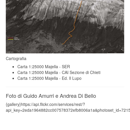
Cartografia
Carta 1:25000 Majella - SER
Carta 1:25000 Majella - CAI Sezione di Chieti
Carta 1:25000 Majella - Ed. Il Lupo
Foto di Guido Amurri e Andrea Di Bello
{gallery}https://api.flickr.com/services/rest/?
api_key=2eda1964882cc007578372efb8006a1a&photoset_id=7215