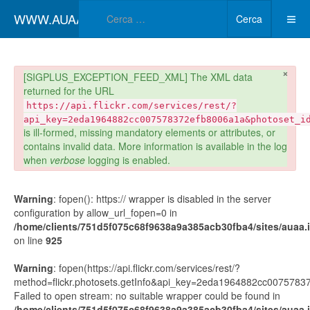
Type 2 or more char
WWW.AUAA.IT
Cerca
×
danger
[SIGPLUS_EXCEPTION_FEED_XML] The XML data
returned for the URL
https://api.flickr.com/services/rest/?
api_key=2eda1964882cc007578372efb8006a1a&photoset_i
is ill-formed, missing mandatory elements or attributes, or
contains invalid data. More information is available in the log
when
verbose
logging is enabled.
Warning
: fopen(): https:// wrapper is disabled in the server
configuration by allow_url_fopen=0 in
/home/clients/751d5f075c68f9638a9a385acb30fba4/sites/auaa.it
on line
925
Warning
: fopen(https://api.flickr.com/services/rest/?
method=flickr.photosets.getInfo&api_key=2eda1964882cc00757
Failed to open stream: no suitable wrapper could be found in
/home/clients/751d5f075c68f9638a9a385acb30fba4/sites/auaa.it