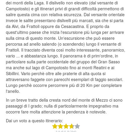
dei monti della Laga. Il dislivello non elevato (dal versante di
Campotosto) e gli itinerari privi di grandi difficoltà permettono di
salire questa cima con relativa sicurezza. Dal versante orientale
invece le salite presentano dislivelli più marcati, sia che si parta
da Alvi, da Frattoli oppure da Cesacastina. E proprio da
quest'ultimo paese che inizia l'escursione più lunga per arrivare
sulla cima di questo monte. Un'escursione che può essere
percorsa ad anello salendo (o scendendo) lungo il versante di
Frattoli. Il tracciato diventa così molto interessante, panoramico,
vario ... e abbastanza lungo. Il panorama è di prim'ordine, in
particolare sulla parte occidentale del gruppo del Gran Sasso
ma anche sul lago di Campotosto fino ai monti Reatini e ai
Sibillini. Vario perchè oltre alle praterie di alta quota si
attraversano faggete con parecchi esemplari di faggio secolari.
Lungo perchè occorre percorrere più di 20 Km per completare
l'anello.
In un breve tratto della cresta nord del monte di Mezzo ci sono
passaggi di I grado; nulla di particolarmente impegnativo ma
occorre fare molta attenzione la pendenza è notevole.
Dai un voto a questo itinerario:
3.9 di 5 (9 Voti)