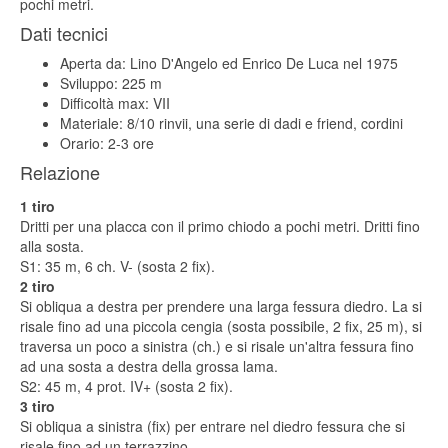
pochi metri.
Dati tecnici
Aperta da: Lino D'Angelo ed Enrico De Luca nel 1975
Sviluppo: 225 m
Difficoltà max: VII
Materiale: 8/10 rinvii, una serie di dadi e friend, cordini
Orario: 2-3 ore
Relazione
1 tiro
Dritti per una placca con il primo chiodo a pochi metri. Dritti fino
alla sosta.
S1: 35 m, 6 ch. V- (sosta 2 fix).
2 tiro
Si obliqua a destra per prendere una larga fessura diedro. La si
risale fino ad una piccola cengia (sosta possibile, 2 fix, 25 m), si
traversa un poco a sinistra (ch.) e si risale un'altra fessura fino
ad una sosta a destra della grossa lama.
S2: 45 m, 4 prot. IV+ (sosta 2 fix).
3 tiro
Si obliqua a sinistra (fix) per entrare nel diedro fessura che si
risale fino ad un terrazzino.