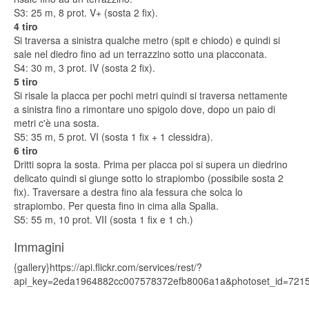
S3: 25 m, 8 prot. V+ (sosta 2 fix).
4 tiro
Si traversa a sinistra qualche metro (spit e chiodo) e quindi si
sale nel diedro fino ad un terrazzino sotto una placconata.
S4: 30 m, 3 prot. IV (sosta 2 fix).
5 tiro
Si risale la placca per pochi metri quindi si traversa nettamente
a sinistra fino a rimontare uno spigolo dove, dopo un paio di
metri c'è una sosta.
S5: 35 m, 5 prot. VI (sosta 1 fix + 1 clessidra).
6 tiro
Dritti sopra la sosta. Prima per placca poi si supera un diedrino
delicato quindi si giunge sotto lo strapiombo (possibile sosta 2
fix). Traversare a destra fino ala fessura che solca lo
strapiombo. Per questa fino in cima alla Spalla.
S5: 55 m, 10 prot. VII (sosta 1 fix e 1 ch.)
Immagini
{gallery}https://api.flickr.com/services/rest/?
api_key=2eda1964882cc007578372efb8006a1a&photoset_id=7215