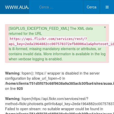
Type 2 or more char
WWW.AUAA.IT
Cerca
×
danger
[SIGPLUS_EXCEPTION_FEED_XML] The XML data
returned for the URL
https://api.flickr.com/services/rest/?
api_key=2eda1964882cc007578372efb8006a1a&photoset_i
is ill-formed, missing mandatory elements or attributes, or
contains invalid data. More information is available in the log
when
verbose
logging is enabled.
Warning
: fopen(): https:// wrapper is disabled in the server
configuration by allow_url_fopen=0 in
/home/clients/751d5f075c68f9638a9a385acb30fba4/sites/auaa.it
on line
925
Warning
: fopen(https://api.flickr.com/services/rest/?
method=flickr.photosets.getInfo&api_key=2eda1964882cc00757
Failed to open stream: no suitable wrapper could be found in
/home/clients/751d5f075c68f9638a9a385acb30fba4/sites/auaa.it