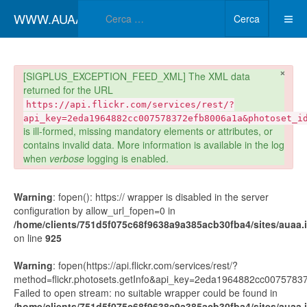
Type 2 or more char
WWW.AUAA.IT
Cerca
×
danger
[SIGPLUS_EXCEPTION_FEED_XML] The XML data
returned for the URL
https://api.flickr.com/services/rest/?
api_key=2eda1964882cc007578372efb8006a1a&photoset_i
is ill-formed, missing mandatory elements or attributes, or
contains invalid data. More information is available in the log
when
verbose
logging is enabled.
Warning
: fopen(): https:// wrapper is disabled in the server
configuration by allow_url_fopen=0 in
/home/clients/751d5f075c68f9638a9a385acb30fba4/sites/auaa.it
on line
925
Warning
: fopen(https://api.flickr.com/services/rest/?
method=flickr.photosets.getInfo&api_key=2eda1964882cc00757
Failed to open stream: no suitable wrapper could be found in
/home/clients/751d5f075c68f9638a9a385acb30fba4/sites/auaa.it