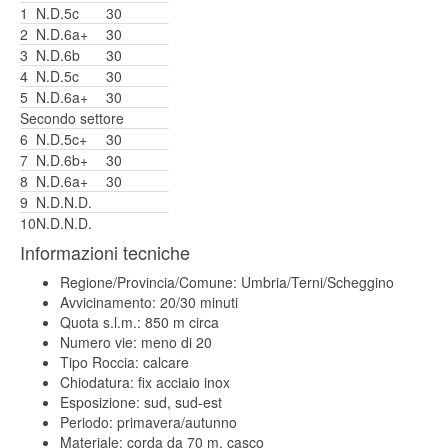
1
N.D.
5c
30
2
N.D.
6a+
30
3
N.D.
6b
30
4
N.D.
5c
30
5
N.D.
6a+
30
Secondo settore
6
N.D.
5c+
30
7
N.D.
6b+
30
8
N.D.
6a+
30
9
N.D.
N.D.
10
N.D.
N.D.
Informazioni tecniche
Regione/Provincia/Comune: Umbria/Terni/Scheggino
Avvicinamento: 20/30 minuti
Quota s.l.m.: 850 m circa
Numero vie: meno di 20
Tipo Roccia: calcare
Chiodatura: fix acciaio inox
Esposizione: sud, sud-est
Periodo: primavera/autunno
Materiale: corda da 70 m, casco