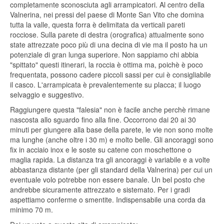
completamente sconosciuta agli arrampicatori. Al centro della
Valnerina, nei pressi del paese di Monte San Vito che domina
tutta la valle, questa forra è delimitata da verticali pareti
rocciose. Sulla parete di destra (orografica) attualmente sono
state attrezzate poco più di una decina di vie ma il posto ha un
potenziale di gran lunga superiore. Non sappiamo chi abbia
"spittato" questi itinerari, la roccia è ottima ma, poichè è poco
frequentata, possono cadere piccoli sassi per cui è consigliabile
il casco. L'arrampicata è prevalentemente su placca; il luogo
selvaggio e suggestivo.
Raggiungere questa "falesia" non è facile anche perchè rimane
nascosta allo sguardo fino alla fine. Occorrono dai 20 ai 30
minuti per giungere alla base della parete, le vie non sono molte
ma lunghe (anche oltre i 30 m) e molto belle. Gli ancoraggi sono
fix in acciaio inox e le soste su catene con moschettone o
maglia rapida. La distanza tra gli ancoraggi è variabile e a volte
abbastanza distante (per gli standard della Valnerina) per cui un
eventuale volo potrebbe non essere banale. Un bel posto che
andrebbe sicuramente attrezzato e sistemato. Per i gradi
aspettiamo conferme o smentite. Indispensabile una corda da
minimo 70 m.