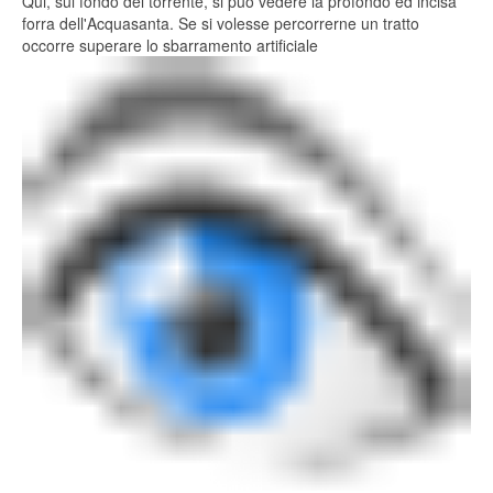
Qui, sul fondo del torrente, si può vedere la profondo ed incisa
forra dell'Acquasanta. Se si volesse percorrerne un tratto
occorre superare lo sbarramento artificiale