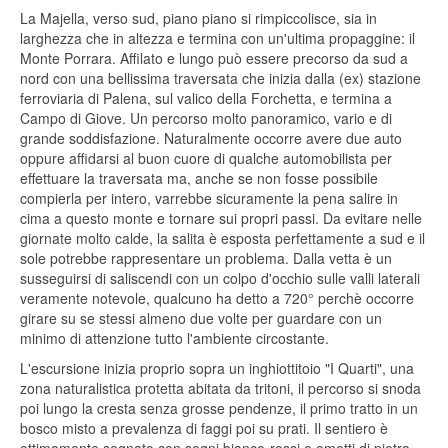
La Majella, verso sud, piano piano si rimpiccolisce, sia in
larghezza che in altezza e termina con un'ultima propaggine: il
Monte Porrara. Affilato e lungo può essere precorso da sud a
nord con una bellissima traversata che inizia dalla (ex) stazione
ferroviaria di Palena, sul valico della Forchetta, e termina a
Campo di Giove. Un percorso molto panoramico, vario e di
grande soddisfazione. Naturalmente occorre avere due auto
oppure affidarsi al buon cuore di qualche automobilista per
effettuare la traversata ma, anche se non fosse possibile
compierla per intero, varrebbe sicuramente la pena salire in
cima a questo monte e tornare sui propri passi. Da evitare nelle
giornate molto calde, la salita è esposta perfettamente a sud e il
sole potrebbe rappresentare un problema. Dalla vetta è un
susseguirsi di saliscendi con un colpo d'occhio sulle valli laterali
veramente notevole, qualcuno ha detto a 720° perchè occorre
girare su se stessi almeno due volte per guardare con un
minimo di attenzione tutto l'ambiente circostante.
L'escursione inizia proprio sopra un inghiottitoio "I Quarti", una
zona naturalistica protetta abitata da tritoni, il percorso si snoda
poi lungo la cresta senza grosse pendenze, il primo tratto in un
bosco misto a prevalenza di faggi poi su prati. Il sentiero è