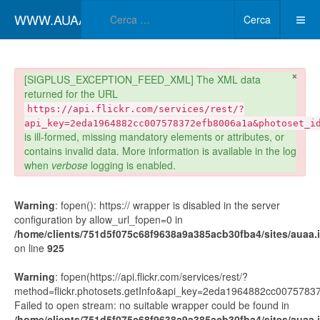
Type 2 or more char
WWW.AUAA.IT
Cerca
×
danger
[SIGPLUS_EXCEPTION_FEED_XML] The XML data
returned for the URL
https://api.flickr.com/services/rest/?
api_key=2eda1964882cc007578372efb8006a1a&photoset_i
is ill-formed, missing mandatory elements or attributes, or
contains invalid data. More information is available in the log
when
verbose
logging is enabled.
Warning
: fopen(): https:// wrapper is disabled in the server
configuration by allow_url_fopen=0 in
/home/clients/751d5f075c68f9638a9a385acb30fba4/sites/auaa.it
on line
925
Warning
: fopen(https://api.flickr.com/services/rest/?
method=flickr.photosets.getInfo&api_key=2eda1964882cc00757
Failed to open stream: no suitable wrapper could be found in
/home/clients/751d5f075c68f9638a9a385acb30fba4/sites/auaa.it