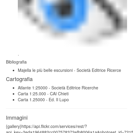
.
Bibliografia
Majella le più belle escursioni - Società Editrice Ricerce
Cartografia
Atlante 1:25000 - Società Editrice Ricerche
Carta 1:25.000 - CAI Chieti
Carta 1.25000 - Ed. Il Lupo
Immagini
{gallery}https://api.flickr.com/services/rest/?
api_key=2eda1964882cc007578372efb8006a1a&photoset_id=7215