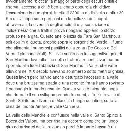
avvicinamento "blocca" la maggior parte degli escursionisti e
riserva l'accesso a chi è ben allenato oppure a chi didive
l'escursione in due giorni. In effetti 2300 m di dislivello e oltre 30
Km di sviluppo sono parecchi ma la bellezza dei luoghi
attraversati, la diversità degli ambienti e la sensazione di
"wilderness" che a tratti si prova ripagano appieno lo sforzo
profuso nella gita. Questo anello inizia da Fara San Martino, a
soli 450 m di quota, proprio sopra le sorgenti del Verde, il fiume
che alimenta i numerosi pastifici della zona (De Cecco e Del
Verde i più conosciuti). Si inizia subito con le suggestive gole di
San Martino dove alla fine della strettoria recenti lavori hanno
riportato alla luce l'abbazia di San Martino in Valle, che varie
alluvioni nel XIX secolo avevano sommerso sotto metri di ghiaia.
Questi lavori però hanno anche deturpato l'accesso alla valle
dove una bruttissima strada e una recente frana hanno rovinato
il paesaggio in modo pesante. Questa valle è talmente lunga
che durante il suo sviluppo prende tre nomi, all'inizio è valle di
Santo Spirito poi diventa di Macchia Lunga ed infine, sotto la
cima del monte Amaro, è valle Cannella.
La valle delle Mandrelle confluisce nella valle di Santo Spirito a
Bocca dei Valloni, ma per risalirla occorre compiere un lungo
giro ed arrivarci dall'alto, questo perchè la parte bassa è un