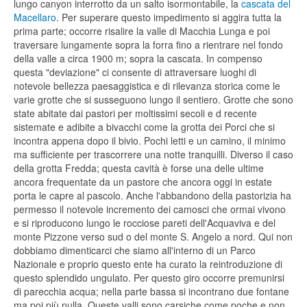
lungo canyon interrotto da un salto isormontabile, la
cascata del
Macellaro
. Per superare questo impedimento si aggira tutta la
prima parte; occorre risalire la valle di Macchia Lunga e poi
traversare lungamente sopra la forra fino a rientrare nel fondo
della valle a circa 1900 m; sopra la cascata. In compenso
questa "deviazione" ci consente di attraversare luoghi di
notevole bellezza paesaggistica e di rilevanza storica come le
varie grotte che si susseguono lungo il sentiero. Grotte che sono
state abitate dai pastori per moltissimi secoli e d recente
sistemate e adibite a bivacchi come la grotta dei Porci che si
incontra appena dopo il bivio. Pochi letti e un camino, il minimo
ma sufficiente per trascorrere una notte tranquilli. Diverso il caso
della grotta Fredda; questa cavità è forse una delle ultime
ancora frequentate da un pastore che ancora oggi in estate
porta le capre al pascolo. Anche l'abbandono della pastorizia ha
permesso il notevole incremento dei camosci che ormai vivono
e si riproducono lungo le rocciose pareti dell'Acquaviva e del
monte Pizzone verso sud o del monte S. Angelo a nord. Qui non
dobbiamo dimenticarci che siamo all'interno di un Parco
Nazionale e proprio questo ente ha curato la reintroduzione di
questo splendido ungulato. Per questo giro occorre premunirsi
di parecchia acqua; nella parte bassa si incontrano due fontane
ma poi più nulla. Queste valli sono carsiche come poche e non