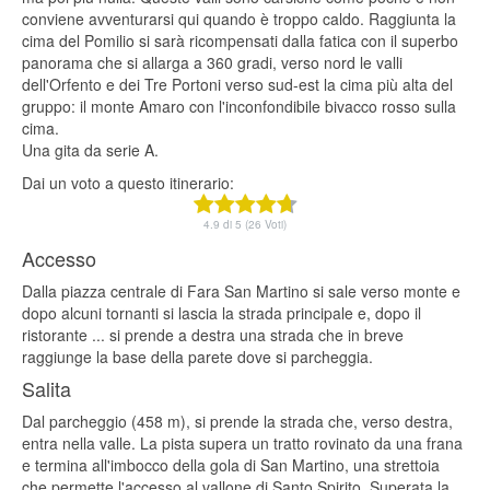
conviene avventurarsi qui quando è troppo caldo. Raggiunta la
cima del Pomilio si sarà ricompensati dalla fatica con il superbo
panorama che si allarga a 360 gradi, verso nord le valli
dell'Orfento e dei Tre Portoni verso sud-est la cima più alta del
gruppo: il monte Amaro con l'inconfondibile bivacco rosso sulla
cima.
Una gita da serie A.
Dai un voto a questo itinerario:
4.9 di 5 (26 Voti)
Accesso
Dalla piazza centrale di Fara San Martino si sale verso monte e
dopo alcuni tornanti si lascia la strada principale e, dopo il
ristorante ... si prende a destra una strada che in breve
raggiunge la base della parete dove si parcheggia.
Salita
Dal parcheggio (458 m), si prende la strada che, verso destra,
entra nella valle. La pista supera un tratto rovinato da una frana
e termina all'imbocco della gola di San Martino, una strettoia
che permette l'accesso al vallone di Santo Spirito. Superata la