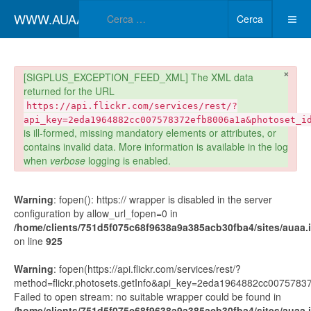
Type 2 or more char
WWW.AUAA.IT
Cerca
×
danger
[SIGPLUS_EXCEPTION_FEED_XML] The XML data
returned for the URL
https://api.flickr.com/services/rest/?
api_key=2eda1964882cc007578372efb8006a1a&photoset_i
is ill-formed, missing mandatory elements or attributes, or
contains invalid data. More information is available in the log
when
verbose
logging is enabled.
Warning
: fopen(): https:// wrapper is disabled in the server
configuration by allow_url_fopen=0 in
/home/clients/751d5f075c68f9638a9a385acb30fba4/sites/auaa.it
on line
925
Warning
: fopen(https://api.flickr.com/services/rest/?
method=flickr.photosets.getInfo&api_key=2eda1964882cc00757
Failed to open stream: no suitable wrapper could be found in
/home/clients/751d5f075c68f9638a9a385acb30fba4/sites/auaa.it