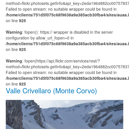
method=flickr.photosets.getInfo&api_key=2eda1964882cc00757
Failed to open stream: no suitable wrapper could be found in
/home/clients/751d5f075c68f9638a9a385acb30fba4/sites/auaa.it
on line
925
Warning
: fopen(): https:// wrapper is disabled in the server
configuration by allow_url_fopen=0 in
/home/clients/751d5f075c68f9638a9a385acb30fba4/sites/auaa.it
on line
925
Warning
: fopen(https://api.flickr.com/services/rest/?
method=flickr.photosets.getInfo&api_key=2eda1964882cc00757
Failed to open stream: no suitable wrapper could be found in
/home/clients/751d5f075c68f9638a9a385acb30fba4/sites/auaa.it
on line
925
Valle Crivellaro (Monte Corvo)