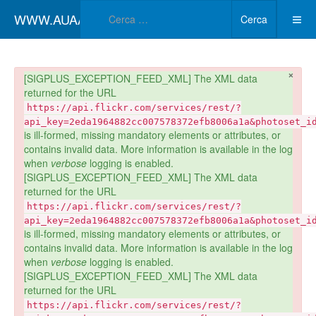
Type 2 or more char
WWW.AUAA.IT
Cerca
×
danger
[SIGPLUS_EXCEPTION_FEED_XML] The XML data
returned for the URL
https://api.flickr.com/services/rest/?
api_key=2eda1964882cc007578372efb8006a1a&photoset_i
is ill-formed, missing mandatory elements or attributes, or
contains invalid data. More information is available in the log
when
verbose
logging is enabled.
[SIGPLUS_EXCEPTION_FEED_XML] The XML data
returned for the URL
https://api.flickr.com/services/rest/?
api_key=2eda1964882cc007578372efb8006a1a&photoset_i
is ill-formed, missing mandatory elements or attributes, or
contains invalid data. More information is available in the log
when
verbose
logging is enabled.
[SIGPLUS_EXCEPTION_FEED_XML] The XML data
returned for the URL
https://api.flickr.com/services/rest/?