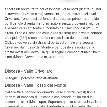
ancora un breve tratto nel valloncello verso nord (destra) quindi
si traversa (1750 m circa) verso sinistra per entrare nella valle
Crivellaro. Tenendosi sul fondo si supera un primo tratto ripido
poi il pendio diventa meno inclinato e senza problemi si giunge
alla base di un anfiteatro circondato da risalti rocciosi (2150 m
circa). Si sale il secondo canale (da sinistra) che diventa sempre
più ripido (35°) e non di rado richiede l'uso dei ramponi.
Obliquando verso sinistra si ci porta sul crinale che separa il
Crivellaro dal Fosso del Monte e per questo si raggiunge la
cresta ovest del Corvo. Da qui si segue il comodo crinale fino in
cima (Monte Corvo, 2623 m, 3:00 ore).
Discesa - Valle Crivellaro
Si segue il percorso fatto all'andata.
Discesa - Valle Fosso del Monte
Dalla vetta si scende obliquando verso sinistra (ovest) fino a
portarsi all'imbocco di un canale che scende ripido tra due
costoni rocciosi (Malecupo). Superata questa strettoia la valle si
allarga offrendo una sciata divertente e più rilassante. Sempre