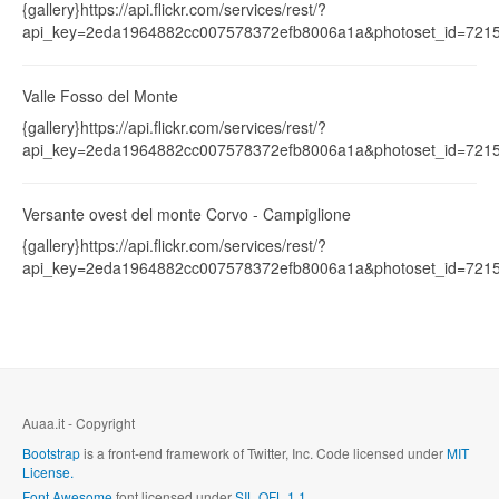
{gallery}https://api.flickr.com/services/rest/?
api_key=2eda1964882cc007578372efb8006a1a&photoset_id=7215
Valle Fosso del Monte
{gallery}https://api.flickr.com/services/rest/?
api_key=2eda1964882cc007578372efb8006a1a&photoset_id=7215
Versante ovest del monte Corvo - Campiglione
{gallery}https://api.flickr.com/services/rest/?
api_key=2eda1964882cc007578372efb8006a1a&photoset_id=7215
Auaa.it - Copyright
Bootstrap
is a front-end framework of Twitter, Inc. Code licensed under
MIT
License.
Font Awesome
font licensed under
SIL OFL 1.1
.