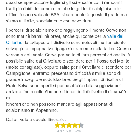
quasi sempre occorre togliersi gli sci e salire con i ramponi i
tratti più ripidi del pendio. In tutte le guide di scialpinismo le
difficoltà sono valutate BSA; sicuramente è questo il grado ma
siamo al limite, specialmente con neve dura.
I percorsi di scialpinismo che raggiungono il monte Corvo non
sono mai nè banali nè brevi, anche qui come per la
valle del
Chiarino
, lo sviluppo e il dislivello sono notevoli ma l'ambiente
selvaggio e impegnativo ripaga sicuramente della fatica. Questo
versante del monte Corvo permette di fare percorsi ad anello, è
possibile salire dal Crivellaro e scendere per il Fosso del Monte
(molto consigliato), oppure salire per il Crivellaro e scendere per
Campiglione, entrambi presentano difficoltà simili e sono di
grande impegno e soddisfazione. Se gli impianti di risalita di
Prato Selva sono aperti si può usufruire della seggiovia per
arrivare fino a colle Abetone riducendo il dislivello di circa 400
m.
Itinerari che non possono mancare agli appassionati di
scialpinismo in Appennino.
Dai un voto a questo itinerario:
4.3 di 5 (20 Voti)