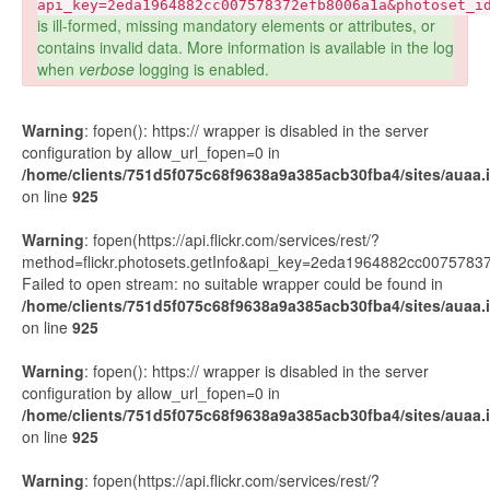
api_key=2eda1964882cc007578372efb8006a1a&photoset_i
is ill-formed, missing mandatory elements or attributes, or
contains invalid data. More information is available in the log
when
verbose
logging is enabled.
Warning
: fopen(): https:// wrapper is disabled in the server
configuration by allow_url_fopen=0 in
/home/clients/751d5f075c68f9638a9a385acb30fba4/sites/auaa.it
on line
925
Warning
: fopen(https://api.flickr.com/services/rest/?
method=flickr.photosets.getInfo&api_key=2eda1964882cc00757
Failed to open stream: no suitable wrapper could be found in
/home/clients/751d5f075c68f9638a9a385acb30fba4/sites/auaa.it
on line
925
Warning
: fopen(): https:// wrapper is disabled in the server
configuration by allow_url_fopen=0 in
/home/clients/751d5f075c68f9638a9a385acb30fba4/sites/auaa.it
on line
925
Warning
: fopen(https://api.flickr.com/services/rest/?