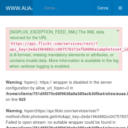
Type 2 or more char
WWW.AUAA.IT
Cerca
×
danger
[SIGPLUS_EXCEPTION_FEED_XML] The XML data
returned for the URL
https://api.flickr.com/services/rest/?
api_key=2eda1964882cc007578372efb8006a1a&photoset_i
is ill-formed, missing mandatory elements or attributes, or
contains invalid data. More information is available in the log
when
verbose
logging is enabled.
Warning
: fopen(): https:// wrapper is disabled in the server
configuration by allow_url_fopen=0 in
/home/clients/751d5f075c68f9638a9a385acb30fba4/sites/auaa.it
on line
925
Warning
: fopen(https://api.flickr.com/services/rest/?
method=flickr.photosets.getInfo&api_key=2eda1964882cc00757
Failed to open stream: no suitable wrapper could be found in
/home/clients/751d5f075c68f9638a9a385acb30fba4/sites/auaa.it