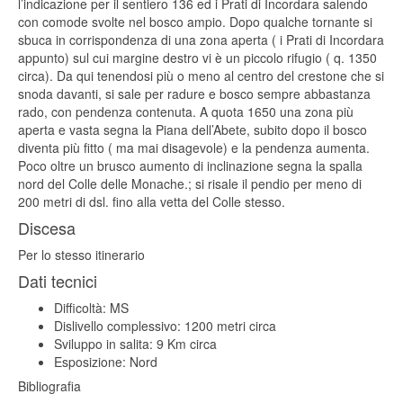
l’indicazione per il sentiero 136 ed i Prati di Incordara salendo
con comode svolte nel bosco ampio. Dopo qualche tornante si
sbuca in corrispondenza di una zona aperta ( i Prati di Incordara
appunto) sul cui margine destro vi è un piccolo rifugio ( q. 1350
circa). Da qui tenendosi più o meno al centro del crestone che si
snoda davanti, si sale per radure e bosco sempre abbastanza
rado, con pendenza contenuta. A quota 1650 una zona più
aperta e vasta segna la Piana dell’Abete, subito dopo il bosco
diventa più fitto ( ma mai disagevole) e la pendenza aumenta.
Poco oltre un brusco aumento di inclinazione segna la spalla
nord del Colle delle Monache.; si risale il pendio per meno di
200 metri di dsl. fino alla vetta del Colle stesso.
Discesa
Per lo stesso itinerario
Dati tecnici
Difficoltà: MS
Dislivello complessivo: 1200 metri circa
Sviluppo in salita: 9 Km circa
Esposizione: Nord
Bibliografia