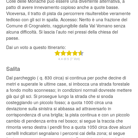
Colle delle Monache può essere una divertente alternativa, a
patto di avere innevamento copioso anche a quote basse.
Viceversa, il tratto di pista da percorrere risulterebbe veramente
tedioso con gli sci in spalla. Accesso: Nerito è una frazione del
Comune di Crognaleto, raggiungibile dalla Val Vomano senza
alcuna difficoltà. Si lascia l’auto nei pressi della chiesa del
paese.
Dai un voto a questo itinerario:
4.4 di 5 (7 Voti)
Salita
Dal parcheggio ( q. 830 circa) si continua per poche decine di
metri e superate le ultime case, si imbocca una strada forestale
a fondo molto sconnesso; in condizioni normali dovreste mettere
già qui gli sci. Si prosegue lungo la strada che si snoda
costeggiando un piccolo fosso; a quota 1000 circa una
deviazione sulla sinistra si abbassa ad attraversarlo in
corrispondenza di una briglia; la pista continua e con un piccolo
cambio di pendenza entra nel bosco; si segue la traccia che
rimonta verso destra i pendii fino a quota 1050 circa dove alcuni
cartelli indicatori segnalano i percorsi cai della zona; si segue