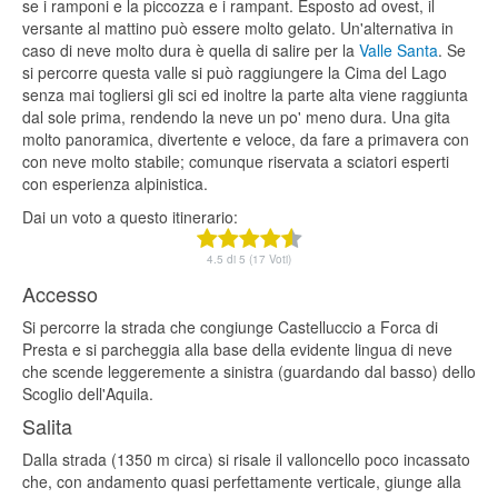
se i ramponi e la piccozza e i rampant. Esposto ad ovest, il
versante al mattino può essere molto gelato. Un'alternativa in
caso di neve molto dura è quella di salire per la
Valle Santa
. Se
si percorre questa valle si può raggiungere la Cima del Lago
senza mai togliersi gli sci ed inoltre la parte alta viene raggiunta
dal sole prima, rendendo la neve un po' meno dura. Una gita
molto panoramica, divertente e veloce, da fare a primavera con
con neve molto stabile; comunque riservata a sciatori esperti
con esperienza alpinistica.
Dai un voto a questo itinerario:
4.5 di 5 (17 Voti)
Accesso
Si percorre la strada che congiunge Castelluccio a Forca di
Presta e si parcheggia alla base della evidente lingua di neve
che scende leggeremente a sinistra (guardando dal basso) dello
Scoglio dell'Aquila.
Salita
Dalla strada (1350 m circa) si risale il valloncello poco incassato
che, con andamento quasi perfettamente verticale, giunge alla