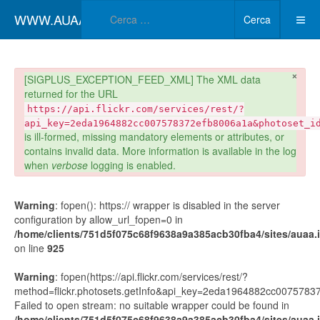
Type 2 or more char
WWW.AUAA.IT
Cerca
×
danger
[SIGPLUS_EXCEPTION_FEED_XML] The XML data
returned for the URL
https://api.flickr.com/services/rest/?
api_key=2eda1964882cc007578372efb8006a1a&photoset_i
is ill-formed, missing mandatory elements or attributes, or
contains invalid data. More information is available in the log
when
verbose
logging is enabled.
Warning
: fopen(): https:// wrapper is disabled in the server
configuration by allow_url_fopen=0 in
/home/clients/751d5f075c68f9638a9a385acb30fba4/sites/auaa.it
on line
925
Warning
: fopen(https://api.flickr.com/services/rest/?
method=flickr.photosets.getInfo&api_key=2eda1964882cc00757
Failed to open stream: no suitable wrapper could be found in
/home/clients/751d5f075c68f9638a9a385acb30fba4/sites/auaa.it