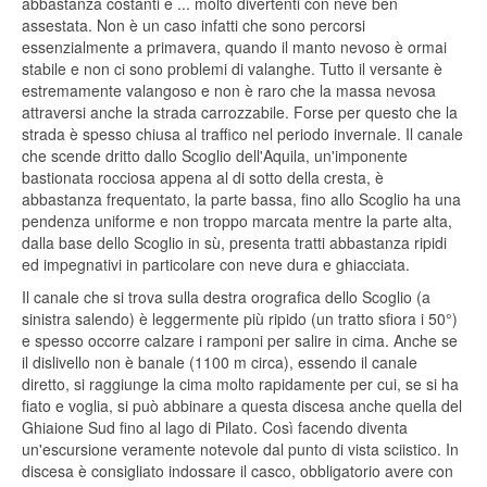
abbastanza costanti e ... molto divertenti con neve ben
assestata. Non è un caso infatti che sono percorsi
essenzialmente a primavera, quando il manto nevoso è ormai
stabile e non ci sono problemi di valanghe. Tutto il versante è
estremamente valangoso e non è raro che la massa nevosa
attraversi anche la strada carrozzabile. Forse per questo che la
strada è spesso chiusa al traffico nel periodo invernale. Il canale
che scende dritto dallo Scoglio dell'Aquila, un'imponente
bastionata rocciosa appena al di sotto della cresta, è
abbastanza frequentato, la parte bassa, fino allo Scoglio ha una
pendenza uniforme e non troppo marcata mentre la parte alta,
dalla base dello Scoglio in sù, presenta tratti abbastanza ripidi
ed impegnativi in particolare con neve dura e ghiacciata.
Il canale che si trova sulla destra orografica dello Scoglio (a
sinistra salendo) è leggermente più ripido (un tratto sfiora i 50°)
e spesso occorre calzare i ramponi per salire in cima. Anche se
il dislivello non è banale (1100 m circa), essendo il canale
diretto, si raggiunge la cima molto rapidamente per cui, se si ha
fiato e voglia, si può abbinare a questa discesa anche quella del
Ghiaione Sud fino al lago di Pilato. Così facendo diventa
un'escursione veramente notevole dal punto di vista sciistico. In
discesa è consigliato indossare il casco, obbligatorio avere con