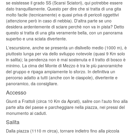
se esistesse il grado SS (Scarsi Sciatori), qui potrebbe essere
dato tranquillamente. Questo per dire che si tratta di una gita
molto facile (tecnicamente) e quasi priva di pericoli oggettivi
(attenzione però in caso di nebbia). D'altra parte se uno
desidera ardentemente di sciare perchè non va in pista? Detto
questo si tratta di una gita veramente bella, con un panorama
superbo e una sciata divertente.
L'escursione, anche se presenta un dislivello medio (1000 m), è
piuttosto lunga per via dello sviluppo notevole (quasi 9 Km solo
in salita); la pendenza non è mai sostenuta e il tratto di bosco è
minimo. La cima del Monte di Mezzo è tra le più panoramiche
del gruppo e ripaga ampiamente lo sforzo. In definitiva un
percorso adatto a tutti (anche con le ciaspole), divertente e
panoramico, da consigliare.
Accesso
Giunti a Frattoli (circa 10 Km da Aprati), salire con l'auto fino alla
parte alta del paese e parcheggiare nella piazza, nei pressi del
monumento ai caduti.
Salita
Dalla piazza (1110 m circa), tornare indietro fino alla piccola