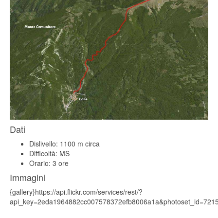
Dati
Dislivello: 1100 m circa
Difficoltà: MS
Orario: 3 ore
Immagini
{gallery}https://api.flickr.com/services/rest/?
api_key=2eda1964882cc007578372efb8006a1a&photoset_id=7215