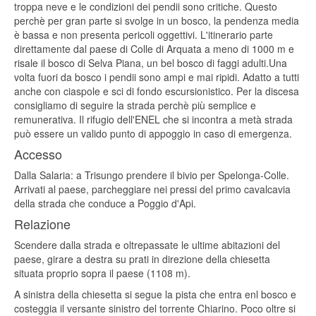
troppa neve e le condizioni dei pendii sono critiche. Questo
perchè per gran parte si svolge in un bosco, la pendenza media
è bassa e non presenta pericoli oggettivi. L'itinerario parte
direttamente dal paese di Colle di Arquata a meno di 1000 m e
risale il bosco di Selva Piana, un bel bosco di faggi adulti.Una
volta fuori da bosco i pendii sono ampi e mai ripidi. Adatto a tutti
anche con ciaspole e sci di fondo escursionistico. Per la discesa
consigliamo di seguire la strada perchè più semplice e
remunerativa. Il rifugio dell'ENEL che si incontra a metà strada
può essere un valido punto di appoggio in caso di emergenza.
Accesso
Dalla Salaria: a Trisungo prendere il bivio per Spelonga-Colle.
Arrivati al paese, parcheggiare nei pressi del primo cavalcavia
della strada che conduce a Poggio d'Api.
Relazione
Scendere dalla strada e oltrepassate le ultime abitazioni del
paese, girare a destra su prati in direzione della chiesetta
situata proprio sopra il paese (1108 m).
A sinistra della chiesetta si segue la pista che entra enl bosco e
costeggia il versante sinistro del torrente Chiarino. Poco oltre si