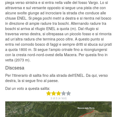
piega verso sinistra e si entra nella valle del fosso Vargo. Lo si
attraversa e sul versante opposto si segue una pista che con
alcune svolte giunge ad incrociare la strada che conduce alle
chiuse ENEL. Si piega pochi metri a destra e si rientra nel bosco
in direzione di ampie radure tra boschi. Alternando radure tra
boschi si arriva al rifugio ENEL a quota (m). Dal rifugio si
traversa verso destra, si oltrepassa un piccolo fosso e si rimonta
ad un'altra radura che termina poco oltre. A questo punto si
entra nel comodo bosco di faggi e sempre dritti si sbuca sui prati
a quota 1800 m. Si segue l'ampio crinale fino a ricongiungersi
con la cresta nord-nord-ovest della Macera. Per questa fino in
vetta (2073 m).
Discsesa
Per l'itinerario di salita fino alla strada dell'ENEL. Da qui, verso
destra, la si segue fino al paese.
Dai un voto a questa salita:
3 di 5 (4 Voti)