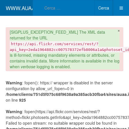
Type 2 or more char
WWW.AUAA.IT
Cerca
×
danger
[SIGPLUS_EXCEPTION_FEED_XML] The XML data
returned for the URL
https://api.flickr.com/services/rest/?
api_key=2eda1964882cc007578372efb8006a1a&photoset_i
is ill-formed, missing mandatory elements or attributes, or
contains invalid data. More information is available in the log
when
verbose
logging is enabled.
Warning
: fopen(): https:// wrapper is disabled in the server
configuration by allow_url_fopen=0 in
/home/clients/751d5f075c68f9638a9a385acb30fba4/sites/auaa.it
on line
925
Warning
: fopen(https://api.flickr.com/services/rest/?
method=flickr.photosets.getInfo&api_key=2eda1964882cc00757
Failed to open stream: no suitable wrapper could be found in
/home/clients/751d5f075c68f9638a9a385acb30fba4/sites/auaa.it