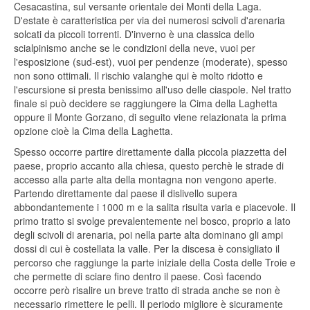
Cesacastina, sul versante orientale dei Monti della Laga.
D'estate è caratteristica per via dei numerosi scivoli d'arenaria
solcati da piccoli torrenti. D'inverno è una classica dello
scialpinismo anche se le condizioni della neve, vuoi per
l'esposizione (sud-est), vuoi per pendenze (moderate), spesso
non sono ottimali. Il rischio valanghe qui è molto ridotto e
l'escursione si presta benissimo all'uso delle ciaspole. Nel tratto
finale si può decidere se raggiungere la Cima della Laghetta
oppure il Monte Gorzano, di seguito viene relazionata la prima
opzione cioè la Cima della Laghetta.
Spesso occorre partire direttamente dalla piccola piazzetta del
paese, proprio accanto alla chiesa, questo perchè le strade di
accesso alla parte alta della montagna non vengono aperte.
Partendo direttamente dal paese il dislivello supera
abbondantemente i 1000 m e la salita risulta varia e piacevole. Il
primo tratto si svolge prevalentemente nel bosco, proprio a lato
degli scivoli di arenaria, poi nella parte alta dominano gli ampi
dossi di cui è costellata la valle. Per la discesa è consigliato il
percorso che raggiunge la parte iniziale della Costa delle Troie e
che permette di sciare fino dentro il paese. Così facendo
occorre però risalire un breve tratto di strada anche se non è
necessario rimettere le pelli. Il periodo migliore è sicuramente