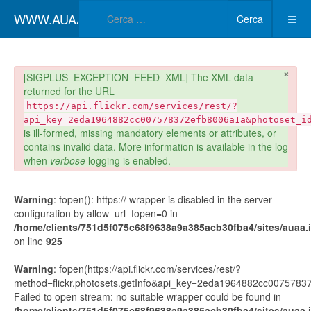
Type 2 or more char
WWW.AUAA.IT
Cerca
×
danger
[SIGPLUS_EXCEPTION_FEED_XML] The XML data
returned for the URL
https://api.flickr.com/services/rest/?
api_key=2eda1964882cc007578372efb8006a1a&photoset_i
is ill-formed, missing mandatory elements or attributes, or
contains invalid data. More information is available in the log
when
verbose
logging is enabled.
Warning
: fopen(): https:// wrapper is disabled in the server
configuration by allow_url_fopen=0 in
/home/clients/751d5f075c68f9638a9a385acb30fba4/sites/auaa.it
on line
925
Warning
: fopen(https://api.flickr.com/services/rest/?
method=flickr.photosets.getInfo&api_key=2eda1964882cc00757
Failed to open stream: no suitable wrapper could be found in
/home/clients/751d5f075c68f9638a9a385acb30fba4/sites/auaa.it