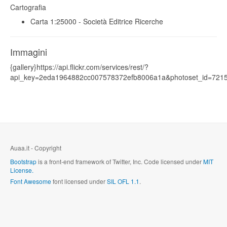
Cartografia
Carta 1:25000 - Società Editrice Ricerche
Immagini
{gallery}https://api.flickr.com/services/rest/?
api_key=2eda1964882cc007578372efb8006a1a&photoset_id=7215
Auaa.it - Copyright
Bootstrap
is a front-end framework of Twitter, Inc. Code licensed under
MIT
License.
Font Awesome
font licensed under
SIL OFL 1.1
.