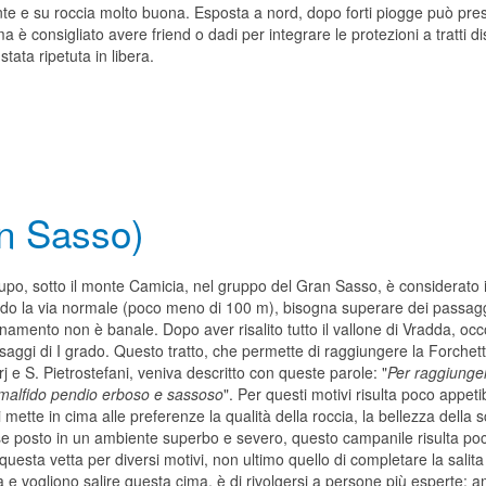
ente e su roccia molto buona. Esposta a nord, dopo forti piogge può pres
ma è consigliato avere friend o dadi per integrare le protezioni a tratti d
è stata ripetuta in libera.
an Sasso)
Lupo, sotto il monte Camicia, nel gruppo del Gran Sasso, è considerato i
o la via normale (poco meno di 100 m), bisogna superare dei passaggi alpi
inamento non è banale. Dopo aver risalito tutto il vallone di Vradda, o
saggi di I grado. Questo tratto, che permette di raggiungere la Forchett
rj e S. Pietrostefani, veniva descritto con queste parole: "
Per raggiunger
 malfido pendio erboso e sassoso
". Per questi motivi risulta poco appetib
ri mette in cima alle preferenze la qualità della roccia, la bellezza del
e posto in un ambiente superbo e severo, questo campanile risulta poch
esta vetta per diversi motivi, non ultimo quello di completare la salita di 
 vogliono salire questa cima, è di rivolgersi a persone più esperte: am