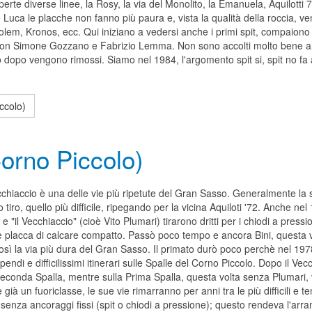
erte diverse linee, la Rosy, la via del Monolito, la Emanuela, Aquilotti 7
 Luca le placche non fanno più paura e, vista la qualità della roccia, v
em, Kronos, ecc. Qui iniziano a vedersi anche i primi spit, compaiono su
 con Simone Gozzano e Fabrizio Lemma. Non sono accolti molto bene a
co dopo vengono rimossi. Siamo nel 1984, l'argomento spit si, spit no fa
ccolo)
Corno Piccolo)
cchiaccio è una delle vie più ripetute del Gran Sasso. Generalmente la
mo tiro, quello più difficile, ripegando per la vicina Aquiloti '72. Anche ne
 "il Vecchiaccio" (cioè Vito Plumari) tirarono dritti per i chiodi a pression
e placca di calcare compatto. Passò poco tempo e ancora Bini, questa vo
osì la via più dura del Gran Sasso. Il primato durò poco perchè nel 197
tupendi e difficilissimi itinerari sulle Spalle del Corno Piccolo. Dopo il 
econda Spalla, mentre sulla Prima Spalla, questa volta senza Plumari, vi
 è già un fuoriclasse, le sue vie rimarranno per anni tra le più difficili e
 senza ancoraggi fissi (spit o chiodi a pressione); questo rendeva l'arr