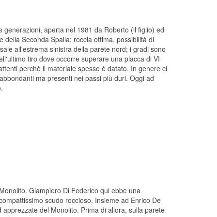
e generazioni, aperta nel 1981 da Roberto (il figlio) ed
e della Seconda Spalla; roccia ottima, possibilità di
e all'estrema sinistra della parete nord; i gradi sono
ell'ultimo tiro dove occorre superare una placca di VI
tenti perchè il materiale spesso è datato. In genere ci
 abbondanti ma presenti nei passi più duri. Oggi ad
.
l Monolito. Giampiero Di Federico qui ebbe una
sto compattissimo scudo roccioso. Insieme ad Enrico De
 apprezzate del Monolito. Prima di allora, sulla parete