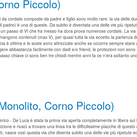
orno Piccolo)
ti da cordate composte da padre e figlio sono molto rare: la via delle du
il padre) è una di queste. Da subito è diventata una delle vie più ripetut
 un passo di VI che ha messo ha dura prova numerose cordate. La via sal
rimangono contenuti (max V), per quasi tutta la via eccetto la partenza d
cia è ottima e le soste sono attrezzate anche se occorre sempre stare at
gere abbastanza facilmente con dadi e/o friend, le protezioni non sono
asso chiave ci sono ben tre chiodi mentre anni fa ce n'era soltanto uno
Monolito, Corno Piccolo)
erico - De Luca è stata la prima via aperta completamente in libera su
uizione e riuscì a trovare una linea tra le difficilissime placche di que
0, nasce così questa via che diventa subito una delle vie più ripetute ed