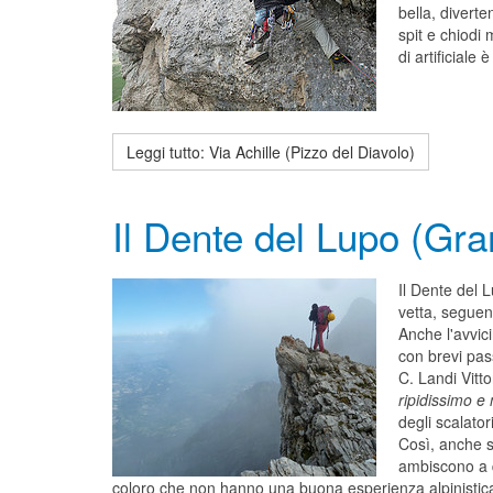
bella, divert
spit e chiodi 
di artificiale 
Leggi tutto: Via Achille (Pizzo del Diavolo)
Il Dente del Lupo (Gr
Il Dente del 
vetta, seguend
Anche l'avvic
con brevi pas
C. Landi Vitto
ripidissimo e
degli scalato
Così, anche s
ambiscono a qu
coloro che non hanno una buona esperienza alpinistica e