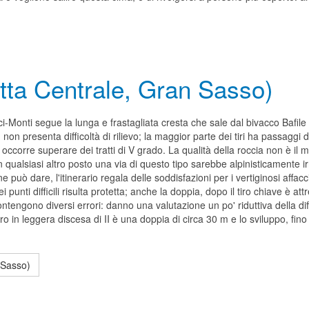
etta Centrale, Gran Sasso)
ci-Monti segue la lunga e frastagliata cresta che sale dal bivacco Bafile
non presenta difficoltà di rilievo; la maggior parte dei tiri ha passaggi d
 occorre superare dei tratti di V grado. La qualità della roccia non è il 
 In qualsiasi altro posto una via di questo tipo sarebbe alpinisticamente 
ne può dare, l'itinerario regala delle soddisfazioni per i vertiginosi affac
i punti difficili risulta protetta; anche la doppia, dopo il tiro chiave è 
tengono diversi errori: danno una valutazione un po' riduttiva della d
iro in leggera discesa di II è una doppia di circa 30 m e lo sviluppo, fino
n Sasso)