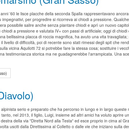
i anni '60 le lisce placche della seconda Spalla rappresentavano ancora 
più impegnativi, per progredire si ricorreva ai chiodi a pressione. Qualche
era possibile salire anche senza piantare chiodi e aprì un nuovo capito
chiodi a pressione e valutata IV+ con passi di artificiale; oggi di chiodi
 una bellissima placca di roccia magnifica, ha avuto una vita travagliata
l livello di difficoltà, poi di recente sono stati rimessi degli spit che 
lla vicina Aquilotti 72 si potrebbe fare la stessa cosa; sostituire i vecc
a testimonianza storica ma ne guadagnerebbe l'arrampicata. Una scelta
sso)
Diavolo)
n alpinista serio e preparato che ha percorso in lungo e in largo queste
anto, nel 2013, il figlio, Luigi, insieme ad altri amici ha voluto aprire 
destra della via "Diretta Nord alla Testa" ed esce proprio in cima al 
olta usciti dalla Direttissima al Colletto o dalle vie che iniziano sulla d