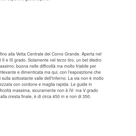
 fino alla Vetta Centrale del Corno Grande. Aperta nel
i II e III grado. Solamente nel terzo tiro, un bel diedro
massimo; buona nelle difficoltà ma molto friabile per
irrilevante e dimenticata ma qui, con l'esposizione che
ci sulla sottostante valle dell'Inferno. La via non è molto
attrezzata con cordone e maglia rapida. Le guide in
ifficoltà massima, sicuramente non è IV- ma V grado
 alla cresta finale, è di circa 450 m e non di 350.