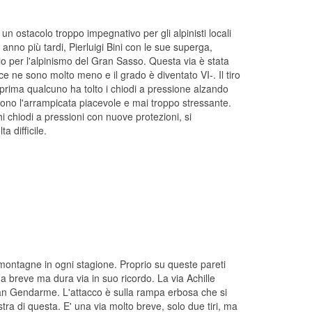
un ostacolo troppo impegnativo per gli alpinisti locali
 anno più tardi, Pierluigi Bini con le sue superga,
lo per l'alpinismo del Gran Sasso. Questa via è stata
 ce ne sono molto meno e il grado è diventato VI-. Il tiro
; prima qualcuno ha tolto i chiodi a pressione alzando
rendono l'arrampicata piacevole e mai troppo stressante.
hi chiodi a pressioni con nuove protezioni, si
 difficile.
 montagne in ogni stagione. Proprio su queste pareti
una breve ma dura via in suo ricordo. La via Achille
Gran Gendarme. L'attacco è sulla rampa erbosa che si
estra di questa. E' una via molto breve, solo due tiri, ma