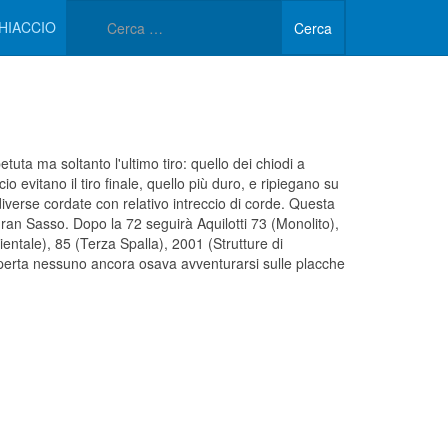
Type 2 or more characters 
HIACCIO
Cerca
petuta ma soltanto l'ultimo tiro: quello dei chiodi a
o evitano il tiro finale, quello più duro, e ripiegano su
diverse cordate con relativo intreccio di corde. Questa
l Gran Sasso. Dopo la 72 seguirà Aquilotti 73 (Monolito),
entale), 85 (Terza Spalla), 2001 (Strutture di
aperta nessuno ancora osava avventurarsi sulle placche