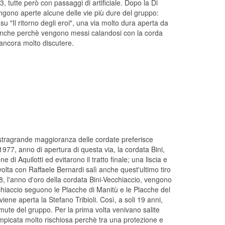
3, tutte però con passaggi di artificiale. Dopo la Di
engono aperte alcune delle vie più dure del gruppo:
 "Il ritorno degli eroi", una via molto dura aperta da
nche perchè vengono messi calandosi con la corda
 ancora molto discutere.
 stragrande maggioranza delle cordate preferisce
l 1977, anno di apertura di questa via, la cordata Bini,
e di Aquilotti ed evitarono il tratto finale; una liscia e
lta con Raffaele Bernardi salì anche quest'ultimo tiro
8, l'anno d'oro della cordata Bini-Vecchiaccio, vengono
Vecchiaccio seguono le Placche di Manitù e le Placche del
ene aperta la Stefano Tribioli. Così, a soli 19 anni,
 temute del gruppo. Per la prima volta venivano salite
ampicata molto rischiosa perchè tra una protezione e