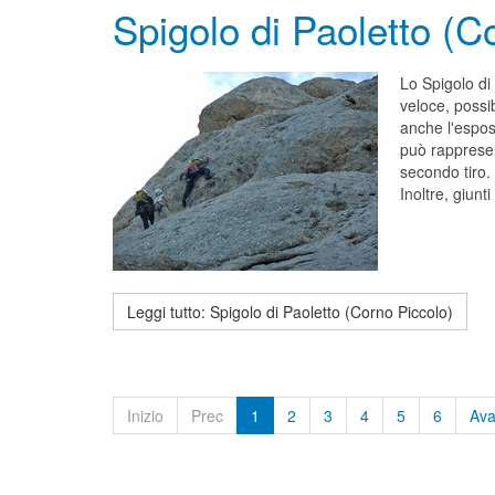
Spigolo di Paoletto (C
Lo Spigolo di
veloce, possib
anche l'esposi
può rappresent
secondo tiro. 
Inoltre, giunt
Leggi tutto: Spigolo di Paoletto (Corno Piccolo)
Inizio
Prec
1
2
3
4
5
6
Ava