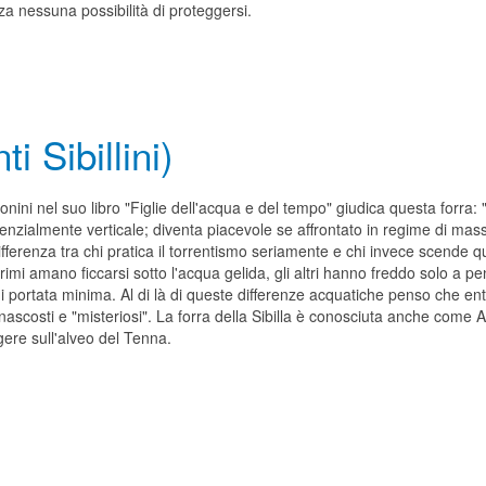
za nessuna possibilità di proteggersi.
i Sibillini)
nini nel suo libro "Figlie dell'acqua e del tempo" giudica questa forra: 
senzialmente verticale; diventa piacevole se affrontato in regime di ma
fferenza tra chi pratica il torrentismo seriamente e chi invece scende qu
primi amano ficcarsi sotto l'acqua gelida, gli altri hanno freddo solo a 
i portata minima. Al di là di queste differenze acquatiche penso che en
nascosti e "misteriosi". La forra della Sibilla è conosciuta anche come A
gere sull'alveo del Tenna.