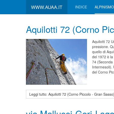
WWW.AUAA.IT
INDICE
ALPINISMO
Aquilotti 72 (Corno Pi
Aquilotti 72 U
pressione. Que
quello di Aqui
del 1972 è la 
74 (Seconda S
Intermesoli).
del Corno Picc
Leggi tutto: Aquilotti 72 (Corno Piccolo - Gran Sasso
via Mallucci-Geri-Lag