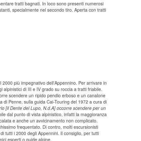
entare tratti bagnati. In loco sono presenti numerosi
istanti, specialmente nel secondo tiro. Aperta con tratti
l 2000 più impegnativo dell'Appennino. Per arrivare in
nistici di III e IV grado su roccia a tratti friabile.
ccorre scendere un ripido pendio erboso e un canalone
a di Penne, sulla guida Cai-Touring del 1972 a cura di
lo [il Dente del Lupo, N.d.A] occorre scendere per un
ile dal punto di vista alpinistico, infatti la maggioranza
la scalata e anche un avvicinamento non complicato.
issimo frequentato. Di contro, molti escursionisti
tutti i 2000 degli Appennini. Il consiglio, per tutti
ici esperti o guide alpine.