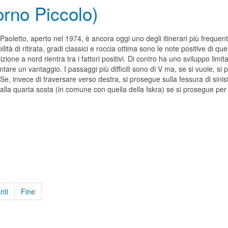
orno Piccolo)
 Paoletto, aperto nel 1974, è ancora oggi uno degli itinerari più frequen
ilità di ritirata, gradi classici e roccia ottima sono le note positive di qu
zione a nord rientra tra i fattori positivi. Di contro ha uno sviluppo li
are un vantaggio. I passaggi più difficili sono di V ma, se si vuole, si 
Se, invece di traversare verso destra, si prosegue sulla fessura di sinis
i alla quarta sosta (in comune con quella della Iskra) se si prosegue per 
nti
Fine