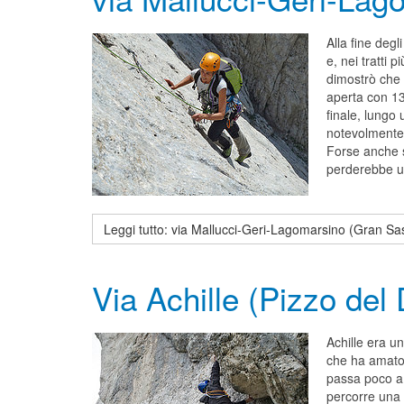
Alla fine degl
e, nei tratti 
dimostrò che 
aperta con 13 
finale, lungo
notevolmente i
Forse anche su
perderebbe un
Leggi tutto: via Mallucci-Geri-Lagomarsino (Gran Sa
Via Achille (Pizzo del 
Achille era u
che ha amato t
passa poco a 
percorre una v