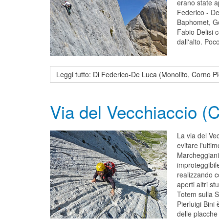
erano state ap
Federico - De
Baphomet, Gol
Fabio Delisi
dall'alto. Po
Leggi tutto: Di Federico-De Luca (Monolito, Corno Pi
Via del Vecchiaccio (
La via del Ve
evitare l'ulti
Marcheggiani e
improteggibil
realizzando c
aperti altri s
Totem sulla S
Pierluigi Bini
delle placche