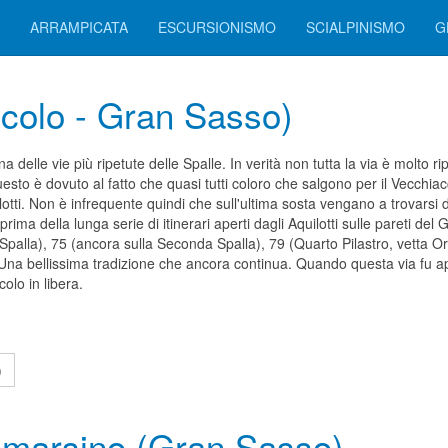
ARRAMPICATA
ESCURSIONISMO
SCIALPINISMO
G
ccolo - Gran Sasso)
na delle vie più ripetute delle Spalle. In verità non tutta la via è molto ri
sto è dovuto al fatto che quasi tutti coloro che salgono per il Vecchiacci
lotti. Non è infrequente quindi che sull'ultima sosta vengano a trovarsi 
prima della lunga serie di itinerari aperti dagli Aquilotti sulle pareti de
palla), 75 (ancora sulla Seconda Spalla), 79 (Quarto Pilastro, vetta Ori
 Una bellissima tradizione che ancora continua. Quando questa via fu 
olo in libera.
)
omarsino (Gran Sasso)