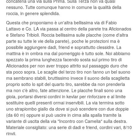
concatena una via sulla Prima. Sulla Terza non va quasi
nessuno. Tutte comunque hanno in comune la qualità della
roccia, in genere splendida.
Questa che proponiamo è un'altra bellissima via di Fabio
Lattavo e Co. LA via passa al centro della parete tra Aficionados
e Stefano Tribioli. Roccia bellissima sulle placche (come d'altra
parte su tutte le vie della parete), poche le protezioni ma è
possibile aggiungere dadi, friend e soprattutto clessidre. La
mattina è in ombra ma dal pomeriggio è tutto sole. Noi abbiamo
spezzato la prima lunghezza facendo sosta sul primo tiro di
Aficionados per non aver troppo attrito sul passaggio duro che
sta poco sopra. Le scaglie del terzo tiro non fanno un bel suono
ma sembrano stabili, bruttissimo invece il suono della scaglietta
proprio sotto lo spit del quarto tiro, sarebbe da non prenderla
ma non c'è altro, fate attenzione. Le placche finali sono una
gioia, portarsi diversi cordini in kevlar per rinforzare e al limite
sostituire quelli presenti ormai inservibili. La via termina sotto
uno strapiombo giallo da dove si può scendere con due doppie
(da 60 m) oppure si può uscire in cima alla spalla tramite la
variante di uscita della via "Incontro con Camelia" sulla destra.
Materiale consigliato: una serie di dadi e friend, cordini vari, 8/10
rinvii.