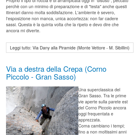
Proprio il tipo di roccia e di arrampicata oggi in "disuso", peccato
perchè con un minimo di preparazione e di "testa" anche questi
itinerari danno molta soddisfazione. L'ambiente è severo,
l'esposizione non manca, unica accortezza: non far cadere
sassi. Questa è la quinta volta che la ripeto e devo dire che
ancora mi diverte.
Leggi tutto: Via Dany alla Piramide (Monte Vettore - M. Sibillini)
Via a destra della Crepa (Corno
Piccolo - Gran Sasso)
Una superclassica del
Gran Sasso. Tra le prime
vie aperte sulla parete est
del Corno Piccolo ancora
oggi frequentata e
apprezzata.
Coma cambiano i tempi;
fino a non moltissimi anni