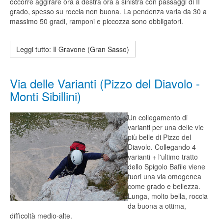
occorre aggirare ora a destra ora a sinistra con passaggi di II
grado, spesso su roccia non buona. La pendenza varia da 30 a
massimo 50 gradi, ramponi e piccozza sono obbligatori.
Leggi tutto: Il Gravone (Gran Sasso)
Via delle Varianti (Pizzo del Diavolo -
Monti Sibillini)
Un collegamento di
varianti per una delle vie
più belle di Pizzo del
Diavolo. Collegando 4
varianti + l'ultimo tratto
dello Spigolo Bafile viene
fuori una via omogenea
come grado e bellezza.
Lunga, molto bella, roccia
da buona a ottima,
difficoltà medio-alte.