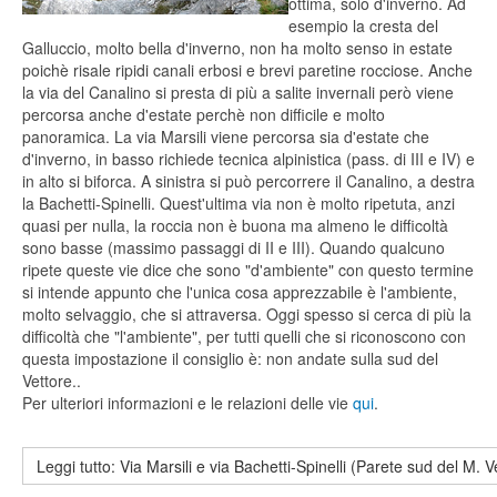
ottima, solo d'inverno. Ad
esempio la cresta del
Galluccio, molto bella d'inverno, non ha molto senso in estate
poichè risale ripidi canali erbosi e brevi paretine rocciose. Anche
la via del Canalino si presta di più a salite invernali però viene
percorsa anche d'estate perchè non difficile e molto
panoramica. La via Marsili viene percorsa sia d'estate che
d'inverno, in basso richiede tecnica alpinistica (pass. di III e IV) e
in alto si biforca. A sinistra si può percorrere il Canalino, a destra
la Bachetti-Spinelli. Quest'ultima via non è molto ripetuta, anzi
quasi per nulla, la roccia non è buona ma almeno le difficoltà
sono basse (massimo passaggi di II e III). Quando qualcuno
ripete queste vie dice che sono "d'ambiente" con questo termine
si intende appunto che l'unica cosa apprezzabile è l'ambiente,
molto selvaggio, che si attraversa. Oggi spesso si cerca di più la
difficoltà che "l'ambiente", per tutti quelli che si riconoscono con
questa impostazione il consiglio è: non andate sulla sud del
Vettore..
Per ulteriori informazioni e le relazioni delle vie
qui
.
Leggi tutto: Via Marsili e via Bachetti-Spinelli (Parete sud del M. Vet