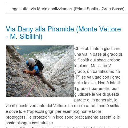
Leggi tutto: via Meridionalizziamoci (Prima Spalla - Gran Sasso)
Via Dany alla Piramide (Monte Vettore
- M. Sibillini)
Chi è abituato a giudicare
una via in base al grado di
difficoltà qui sbaglierebbe
in pieno. Massimo V
grado, un banalissimo 4a
(!?) se valutato con i gradi
delle falesie. Non è infatti
il grado il parametro per
giudicare le vie di questa
parete e, in generale, le
vie di questo versante del Vettore. La roccia a tratti non è solida
e dove lo è ("Specchi grigi" per esempio) non è facile
proteggersi, le protezioni in loco sono praticamente assenti e le
soste bisogna costruirsele.