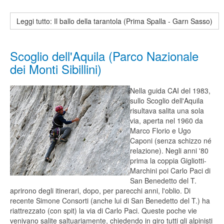
Leggi tutto: Il ballo della tarantola (Prima Spalla - Garn Sasso)
Scoglio dell'Aquila (Parco Nazionale
dei Monti Sibillini)
Nella guida CAI del 1983,
sullo Scoglio dell'Aquila
risultava salita una sola
via, aperta nel 1960 da
Marco Florio e Ugo
Caponi (senza schizzo né
relazione). Negli anni '80
prima la coppia Gigliotti-
Marchini poi Carlo Paci di
San Benedetto del T.
aprirono degli itinerari, dopo, per parecchi anni, l'oblio. Di
recente Simone Consorti (anche lui di San Benedetto del T.) ha
riattrezzato (con spit) la via di Carlo Paci. Queste poche vie
venivano salite saltuariamente, chiedendo in giro tutti gli alpinisti