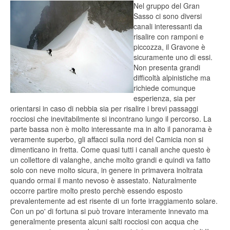
Nel gruppo del Gran
Sasso ci sono diversi
canali interessanti da
risalire con ramponi e
piccozza, il Gravone è
sicuramente uno di essi.
Non presenta grandi
difficoltà alpinistiche ma
richiede comunque
esperienza, sia per
orientarsi in caso di nebbia sia per risalire i brevi passaggi
rocciosi che inevitabilmente si incontrano lungo il percorso. La
parte bassa non è molto interessante ma in alto il panorama è
veramente superbo, gli affacci sulla nord del Camicia non si
dimenticano in fretta. Come quasi tutti i canali anche questo è
un collettore di valanghe, anche molto grandi e quindi va fatto
solo con neve molto sicura, in genere in primavera inoltrata
quando ormai il manto nevoso è assestato. Naturalmente
occorre partire molto presto perchè essendo esposto
prevalentemente ad est risente di un forte irraggiamento solare.
Con un po' di fortuna si può trovare interamente innevato ma
generalmente presenta alcuni salti rocciosi con acqua che