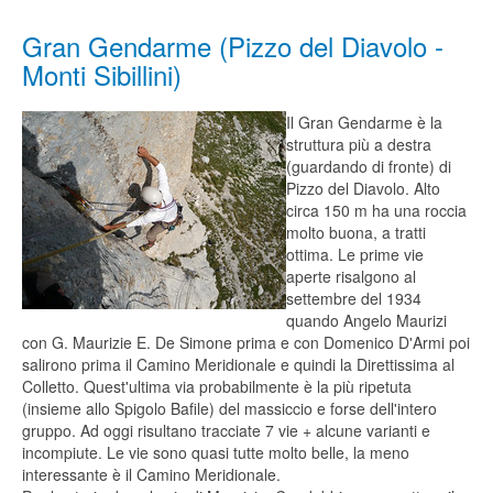
Gran Gendarme (Pizzo del Diavolo -
Monti Sibillini)
Il Gran Gendarme è la
struttura più a destra
(guardando di fronte) di
Pizzo del Diavolo. Alto
circa 150 m ha una roccia
molto buona, a tratti
ottima. Le prime vie
aperte risalgono al
settembre del 1934
quando Angelo Maurizi
con G. Maurizie E. De Simone prima e con Domenico D'Armi poi
salirono prima il Camino Meridionale e quindi la Direttissima al
Colletto. Quest'ultima via probabilmente è la più ripetuta
(insieme allo Spigolo Bafile) del massiccio e forse dell'intero
gruppo. Ad oggi risultano tracciate 7 vie + alcune varianti e
incompiute. Le vie sono quasi tutte molto belle, la meno
interessante è il Camino Meridionale.