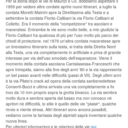
Per la storia dopo le vie di Maurizi e Co. dobbiamo aspettare il
1959 per vedere altre cordate aprire nuovi itinerari, a luglio la
cordata Moretti-Mainini apre la Direttissima alla Testa e a
settembre la cordata Floriio-Calibani la via Florio-Calibani al
Colletto. Era il momento della "competizione" tra ascolani e
maceratesi. Entrambe le vie sono molto belle, a mio giudizio la
Florio-Calibani ha qualcosa di più per l'uso molto più parco dei
chiodi di protezione. nel 1979 un'altra cordata maceratese apre
un brevissimo itinerario sulla testa, si tratta della Diretta Nord
alla Testa, una via completamente in artificiale e priva di grande
interesse per via dell'uso smodato dell'espansione. Viene il
momento della cordata ascolana Cantalasessa-Franceschi che
apre Intrepida, siamo alla fine degli anni '80 e la via rappresenta
un bel passo avanti nelle difficoltà (passi di VII). Degli ultimi anni
è la via Pilato's crack ad opera della cordata sanbenedettese
Consorti-Bucci e ultima arrivata una via completamente a fix
inox da 10 mm proprio sopra la grotta bivacco. La via sembra
molto dura e sembra aperta dal basso ma non conosco nè
apritori nè difficoltà, lo stile è quello delle vie "plaisir", qualche
rinvio e niente stress. Altri itinerari sono ancora possibili,
vediamo come la fantasia degli alpinisti saprà inventarsi qualche
nuova linea.
Per ulteriori informazioni e le relazioni delle vie
qui
.