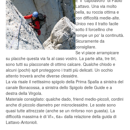
E' il "capolavoro" di Fabio
Lattavo. Una via molto
bella, su roccia ottima e
con difficoltà medie-alte.
Unico neo il tratto facile
sotto il forcellino che
rompe un po' la continuità.
Sicuramente da
consigliare.
Se vi piace arrampicare
su placche questa via fa al caso vostro. La parte alta, tre tiri,
sono tutti su placconate di ottimo calcare. Qualche chiodo e
alcuni (pochi) spit proteggono i tratti più delicati. Un occhio
attento troverà anche diverse clessidre.
La via risale il nettissimo spigolo della Prima Spalla a sinistra del
canale Bonacossa, a sinistra dello Spigolo delle Guide e a
destra della Virgola.
Materiale consigliato: qualche dado, friend medio-piccoli, cordini
anche di piccolo diametro per microclessidre. Le soste sono
quasi tutte attrezzate (anche se un rinforso non guasta). La
difficoltà massima è di VI+, 6a+ dalla relazione della guida di
Lattavo-Antonioli.