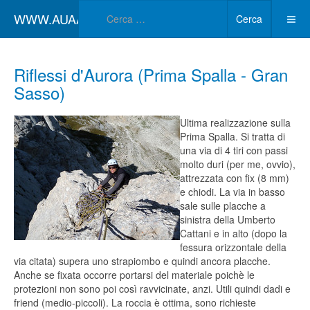
Type 2 or more char
WWW.AUAA.IT
Cerca
Riflessi d'Aurora (Prima Spalla - Gran
Sasso)
Ultima realizzazione sulla
Prima Spalla. Si tratta di
una via di 4 tiri con passi
molto duri (per me, ovvio),
attrezzata con fix (8 mm)
e chiodi. La via in basso
sale sulle placche a
sinistra della Umberto
Cattani e in alto (dopo la
fessura orizzontale della
via citata) supera uno strapiombo e quindi ancora placche.
Anche se fixata occorre portarsi del materiale poichè le
protezioni non sono poi così ravvicinate, anzi. Utili quindi dadi e
friend (medio-piccoli). La roccia è ottima, sono richieste