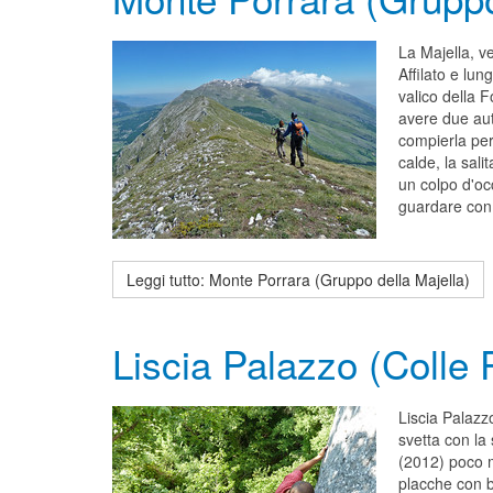
La Majella, v
Affilato e lu
valico della 
avere due aut
compierla per
calde, la sal
un colpo d'oc
guardare con 
Leggi tutto: Monte Porrara (Gruppo della Majella)
Liscia Palazzo (Colle
Liscia Palazz
svetta con la 
(2012) poco m
placche con 