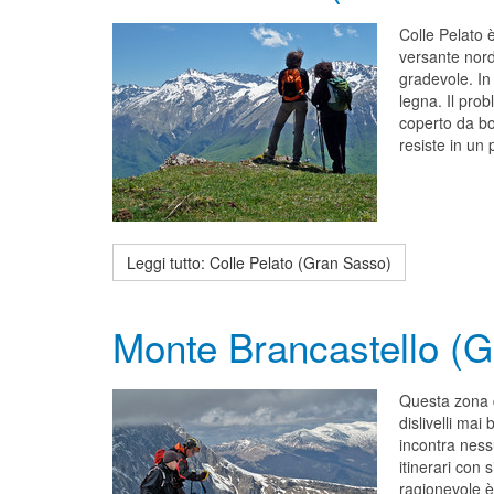
Colle Pelato 
versante nord
gradevole. In
legna. Il pro
coperto da bo
resiste in un 
Leggi tutto: Colle Pelato (Gran Sasso)
Monte Brancastello (
Questa zona d
dislivelli mai
incontra ness
itinerari con 
ragionevole è 