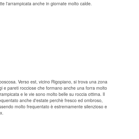
tte l'arrampicata anche in giornate molto calde.
boscosa. Verso est, vicino Rigopiano, si trova una zona
ggi e pareti rocciose che formano anche una forra molto
rrampicata e le vie sono molto belle su roccia ottima. Il
frequentato anche d'estate perchè fresco ed ombroso,
 essendo molto frequentato è estremamente silenzioso e
x.