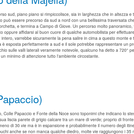
erso sud, piano piano si rimpiccolisce, sia in larghezza che in altezza e
ngo può essere precorso da sud a nord con una bellissima traversata che i
Forchetta, e termina a Campo di Giove. Un percorso molto panoramico, 
o oppure affidarsi al buon cuore di qualche automobilista per effettuar
 intero, varrebbe sicuramente la pena salire in cima a questo monte e to
ita è esposta perfettamente a sud e il sole potrebbe rappresentare un pr
chio sulle valli laterali veramente notevole, qualcuno ha detto a 720° p
un minimo di attenzione tutto l'ambiente circostante.
 Papaccio)
o, Colle Papaccio e Fonte della Noce sono toponimi che indicano lo ste
sua liscia parete di grigio calcare tra un mare di verde; proprio di front
eno di 30 vie ma è in espansione e probabilmente il numero degli itin
buchi anche se non manca qualche diedro, molte vie raggiungono i 35 