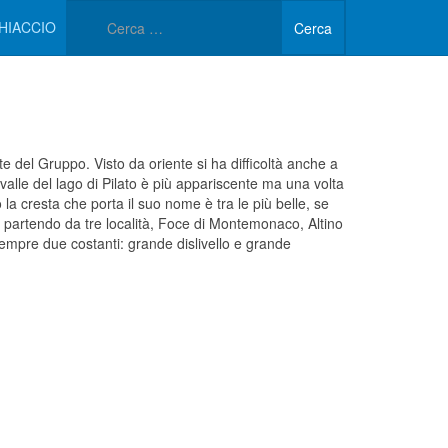
Type 2 or more characters 
HIACCIO
Cerca
e del Gruppo. Visto da oriente si ha difficoltà anche a
a valle del lago di Pilato è più appariscente ma una volta
 cresta che porta il suo nome è tra le più belle, se
ta partendo da tre località, Foce di Montemonaco, Altino
sempre due costanti: grande dislivello e grande