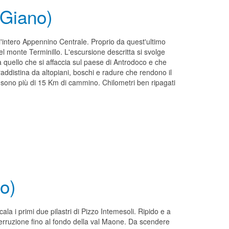
 Giano)
intero Appennino Centrale. Proprio da quest'ultimo
l monte Terminillo. L'escursione descritta si svolge
quello che si affaccia sul paese di Antrodoco e che
addistina da altopiani, boschi e radure che rendono il
e sono più di 15 Km di cammino. Chilometri ben ripagati
so)
ala i primi due pilastri di Pizzo Intemesoli. Ripido e a
nterruzione fino al fondo della val Maone. Da scendere