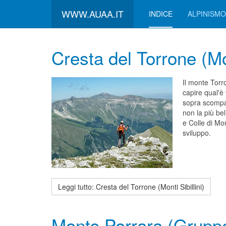
WWW.AUAA.IT
INDICE
ALPINISMO
Cresta del Torrone (Mon
Il monte Torr
capire qual'è 
sopra scompar
non la più be
e Colle di Mo
sviluppo.
Leggi tutto: Cresta del Torrone (Monti Sibillini)
Monte Porrara (Gruppo