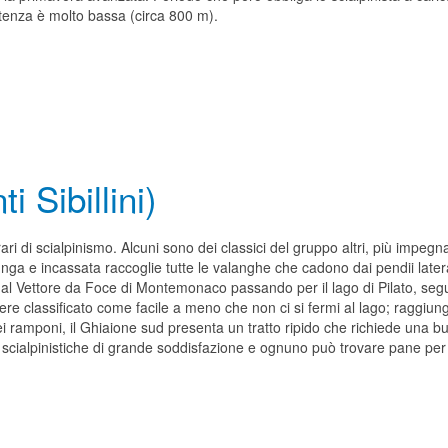
artenza è molto bassa (circa 800 m).
 Sibillini)
rari di scialpinismo. Alcuni sono dei classici del gruppo altri, più impeg
unga e incassata raccoglie tutte le valanghe che cadono dai pendii later
le al Vettore da Foce di Montemonaco passando per il lago di Pilato, seg
 classificato come facile a meno che non ci si fermi al lago; raggiung
dei ramponi, il Ghiaione sud presenta un tratto ripido che richiede una 
e scialpinistiche di grande soddisfazione e ognuno può trovare pane per i