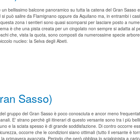
è un bellissimo balcone panoramico su tutta la catena del Gran Sasso e ol
 si può salire da Flamignano oppure da Aquilano ma, in entrambi i casi,
 questa zona i sentieri sono quasi scomparsi per lasciare posto a numer
blema è che una pista creata per un cingolato non sempre si adatta al p
schi che, vista la quota, sono composti da numerossime specie arboree
piccolo nucleo: la Selva degli Abeti.
Gran Sasso)
el gruppo del Gran Sasso è poco conosciuta e ancor meno frequentata
 banali. E' strano perchè gli itinerari di questo versante sono tra i più b
uno e la sciata spesso è di grande soddisfazione. Di contro occorre ess
sicurezza, occorre che le condizioni siano ottimali (tutto il versante è 
la primavera avanzata. Periodo che però obbliga lo scialpinista a caricar