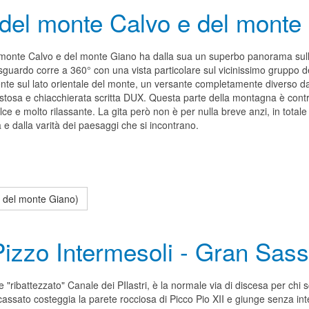
del monte Calvo e del monte
 monte Calvo e del monte Giano ha dalla sua un superbo panorama sull'
guardo corre a 360° con una vista particolare sul vicinissimo gruppo de
te sul lato orientale del monte, un versante completamente diverso da 
istosa e chiacchierata scritta DUX. Questa parte della montagna è contr
ce e molto rilassante. La gita però non è per nulla breve anzi, in total
e dalla varità dei paesaggi che si incontrano.
e del monte Giano)
(Pizzo Intermesoli - Gran Sas
"ribattezzato" Canale dei PIlastri, è la normale via di discesa per chi sc
incassato costeggia la parete rocciosa di Picco Pio XII e giunge senza i