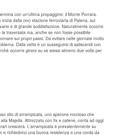
 termina con un'ultima propaggine: il Monte Porrara.
nizia dalla (ex) stazione ferroviaria di Palena, sul
vario e di grande soddisfazione. Naturalmente occorre
e la traversata ma, anche se non fosse possibile
rnare sui propri passi. Da evitare nelle giornate molto
oblema. Dalla vetta è un susseguirsi di saliscendi con
erchè occorre girare su se stessi almeno due volte per
sso sito di arrampicata, uno sperone roccioso che
e alla Majella. Attrezzato con fix e catene, conta ad oggi
erari crescerà. L'arrampicata è prevalentemente su
m e richiedono una buona resistenza e una corda da