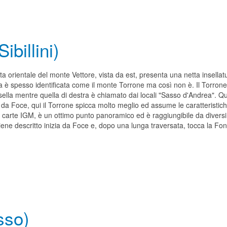
billini)
ta orientale del monte Vettore, vista da est, presenta una netta insella
a è spesso identificata come il monte Torrone ma così non è. Il Torrone, 
a sella mentre quella di destra è chiamato dai locali "Sasso d'Andrea". 
 da Foce, qui il Torrone spicca molto meglio ed assume le caratteristi
le carte IGM, è un ottimo punto panoramico ed è raggiungibile da divers
ene descritto inizia da Foce e, dopo una lunga traversata, tocca la Fonte
sso)