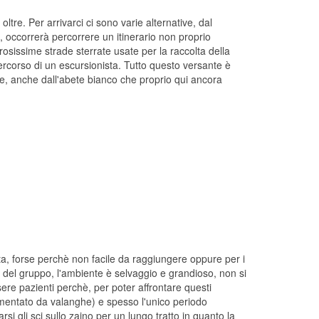
tre. Per arrivarci ci sono varie alternative, dal
 occorrerà percorrere un itinerario non proprio
osissime strade sterrate usate per la raccolta della
ercorso di un escursionista. Tutto questo versante è
, anche dall'abete bianco che proprio qui ancora
, forse perchè non facile da raggiungere oppure per i
elli del gruppo, l'ambiente è selvaggio e grandioso, non si
ere pazienti perchè, per poter affrontare questi
tormentato da valanghe) e spesso l'unico periodo
si gli sci sullo zaino per un lungo tratto in quanto la