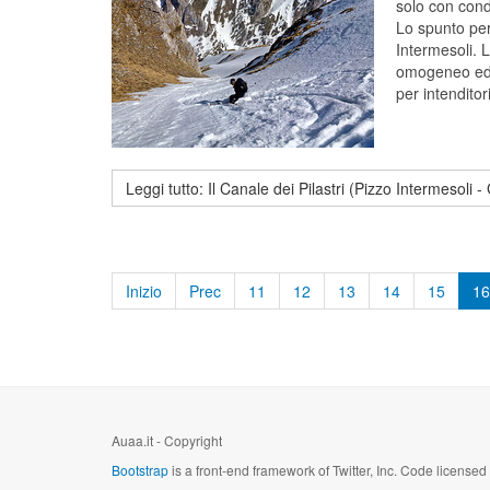
solo con condi
Lo spunto per 
Intermesoli. L
omogeneo ed o
per intenditori
Leggi tutto: Il Canale dei Pilastri (Pizzo Intermesoli 
Inizio
Prec
11
12
13
14
15
16
Auaa.it - Copyright
Bootstrap
is a front-end framework of Twitter, Inc. Code license