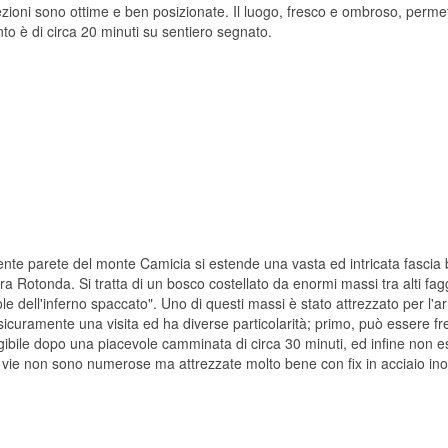
ezioni sono ottime e ben posizionate. Il luogo, fresco e ombroso, perme
to è di circa 20 minuti su sentiero segnato.
ente parete del monte Camicia si estende una vasta ed intricata fascia 
ra Rotonda. Si tratta di un bosco costellato da enormi massi tra alti fa
ole dell'inferno spaccato". Uno di questi massi è stato attrezzato per l'a
sicuramente una visita ed ha diverse particolarità; primo, può essere 
gibile dopo una piacevole camminata di circa 30 minuti, ed infine non
 vie non sono numerose ma attrezzate molto bene con fix in acciaio ino