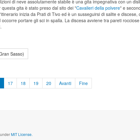
zioni di neve assolutamente stabile è una gita impegnativa con un dislivell
questa gita è stato preso dal sito dei "
Cavalieri della polvere
" e second
'itinerario inizia da Prati di Tivo ed è un susseguirsi di salite e discese
ccorre portare gli sci in spalla. La discesa avviene tra pareti rocciose
.
- Gran Sasso)
17
18
19
20
Avanti
Fine
d under
MIT License.