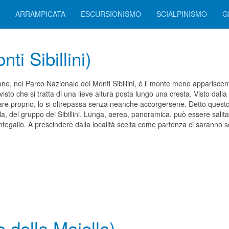
ARRAMPICATA
ESCURSIONISMO
SCIALPINISMO
G
ti Sibillini)
one, nel Parco Nazionale dei Monti Sibillini, è il monte meno appariscent
visto che si tratta di una lieve altura posta lungo una cresta. Visto dall
e proprio, lo si oltrepassa senza neanche accorgersene. Detto questo la
lla, del gruppo dei Sibillini. Lunga, aerea, panoramica, può essere sali
ntegallo. A prescindere dalla località scelta come partenza ci saranno 
 della Majella)