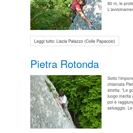
80 m, le prot
L'avvicinamen
Leggi tutto: Liscia Palazzo (Colle Papaccio)
Pietra Rotonda
Sotto l'impon
chiamata Piet
stretta: "Le g
luogo merita 
poi è raggiun
selvaggio. Le