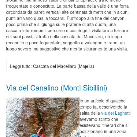
frequentate e conosciute. La parte bassa della valle è una forra
circondata da pareti verticali alte centinaia di metri che in alcuni
punti arrivano quasi a toccarsi. Purtroppo alla fine del canyon,
poco prima che si giunga sulle praterie di alta quota, una
cascata interrompe il percorso e costringe il visitatore a tornare
sui suoi passi, si tratta della cascata del Macellaro, un luogo
recondito e poco fequentato, soggetto a valanghe e frane, un
luogo severo ma suggestivo che merita sicuramente una visita.
Leggi tutto: Cascata del Macellaro (Majella)
Via del Canalino (Monti Sibillini)
In un articolo di qualche
tempo fa, descrivendo la
salita della
via dei Laghetti
avevamo scritto che
esistevano itinerari che si
posizionano in una zona