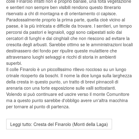
colle Finarolo infatti non è proprio banale, una folta vegetazione
e sentieri non sempre ben visibili rendono questo itinerario
riservato a chi di montagna e di orientamento ci capisce.
Paradossalmente proprio la prima parte, quella cioè vicino al
paese, è la più intricata e difficile da trovare. I sentieri, un tempo
percorsi da pastori e legnaioli, oggi sono calpestati solo dai
cercatori di funghi e dai cinghiali che non riescono ad evitare la
crescita degli arbusti. Sarebbe ottimo se le amministrazioni locali
destinassero dei fondo per ripulire queste mulattiere che
attraversano luoghi selvaggi e ricchi di storia in ambienti
superbi.
Il colle Finarolo è un piccollissimo rilievo roccioso su un lungo
crinale ricoperto da boschi. Il nome la dice lunga sulla larghezza
della cresta in questo punto, un tratto di brevi pinnacoli di
arenaria con una forte esposizione sulle valli sottostanti.
Volendo si può continuare ed uscire verso il monte Comunitore
ma a questo punto sarebbe d'obbligo avere un'altra macchina
per tornare al punto di partenza.
Leggi tutto: Cresta del Finarolo (Monti della Laga)