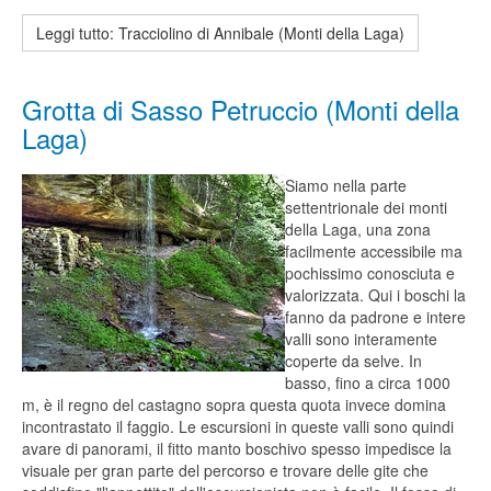
Leggi tutto: Tracciolino di Annibale (Monti della Laga)
Grotta di Sasso Petruccio (Monti della
Laga)
Siamo nella parte
settentrionale dei monti
della Laga, una zona
facilmente accessibile ma
pochissimo conosciuta e
valorizzata. Qui i boschi la
fanno da padrone e intere
valli sono interamente
coperte da selve. In
basso, fino a circa 1000
m, è il regno del castagno sopra questa quota invece domina
incontrastato il faggio. Le escursioni in queste valli sono quindi
avare di panorami, il fitto manto boschivo spesso impedisce la
visuale per gran parte del percorso e trovare delle gite che