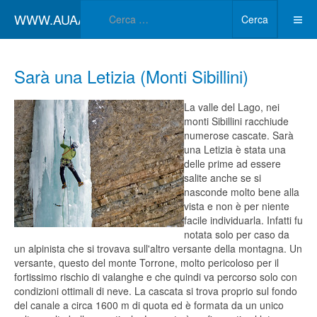
Type 2 or more char
WWW.AUAA.IT
Cerca
Sarà una Letizia (Monti Sibillini)
La valle del Lago, nei
monti Sibillini racchiude
numerose cascate. Sarà
una Letizia è stata una
delle prime ad essere
salite anche se si
nasconde molto bene alla
vista e non è per niente
facile individuarla. Infatti fu
notata solo per caso da
un alpinista che si trovava sull'altro versante della montagna. Un
versante, questo del monte Torrone, molto pericoloso per il
fortissimo rischio di valanghe e che quindi va percorso solo con
condizioni ottimali di neve. La cascata si trova proprio sul fondo
del canale a circa 1600 m di quota ed è formata da un unico