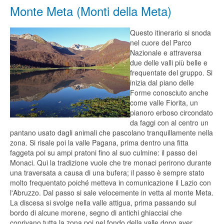
Monte Meta (Monti della Meta)
Questo itinerario si snoda
nel cuore del Parco
Nazionale e attraversa
due delle valli più belle e
frequentate del gruppo. Si
inizia dal piano delle
Forme conosciuto anche
come valle Fiorita, un
pianoro erboso circondato
da faggi con al centro un
pantano usato dagli animali che pascolano tranquillamente nella
zona. Si risale poi la valle Pagana, prima dentro una fitta
faggeta poi su ampi pratoni fino al suo culmine: il passo dei
Monaci. Qui la tradizione vuole che tre monaci perirono durante
una traversata a causa di una bufera; il passo è sempre stato
molto frequentato poiché metteva in comunicazione il Lazio con
l'Abruzzo. Dal passo si sale velocemente in vetta al monte Meta.
La discesa si svolge nella valle attigua, prima passando sul
bordo di alcune morene, segno di antichi ghiacciai che
coprivano tutta la zona poi nel fondo della valle dopo aver