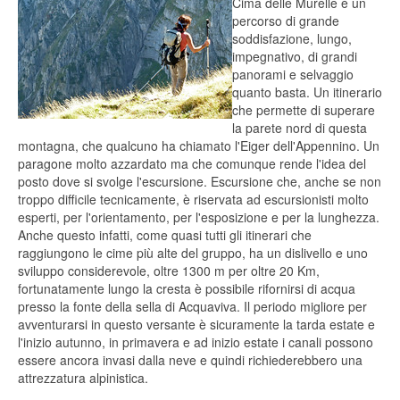
Cima delle Murelle è un
percorso di grande
soddisfazione, lungo,
impegnativo, di grandi
panorami e selvaggio
quanto basta. Un itinerario
che permette di superare
la parete nord di questa
montagna, che qualcuno ha chiamato l'Eiger dell'Appennino. Un
paragone molto azzardato ma che comunque rende l'idea del
posto dove si svolge l'escursione. Escursione che, anche se non
troppo difficile tecnicamente, è riservata ad escursionisti molto
esperti, per l'orientamento, per l'esposizione e per la lunghezza.
Anche questo infatti, come quasi tutti gli itinerari che
raggiungono le cime più alte del gruppo, ha un dislivello e uno
sviluppo considerevole, oltre 1300 m per oltre 20 Km,
fortunatamente lungo la cresta è possibile rifornirsi di acqua
presso la fonte della sella di Acquaviva. Il periodo migliore per
avventurarsi in questo versante è sicuramente la tarda estate e
l'inizio autunno, in primavera e ad inizio estate i canali possono
essere ancora invasi dalla neve e quindi richiederebbero una
attrezzatura alpinistica.