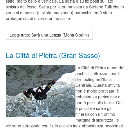
salto, molto bello e verticale. La sosta è su fix posti sul lato
sinistro del fosso. Salita per la prima volta da Stefano Tulli che in
zona si è mosso (e si sta muovendo) parecchio ed è stato
protagonista di diverse prime salite.
Leggi tutto: Sarà una Letizia (Monti Sibillini)
La Città di Pietra (Gran Sasso)
La Città di Pietra è uno dei
pochi siti attrezzati per il
dry tooling nell'Italia
Centrale. Questa attività
non è molto praticata, è
abbastanza pericolosa e
non è per nulla facile. Qui,
è possibile salire gli
itinerari con un ottimo
margine di sicurezza, le
vie sono attrezzate con fix in acciaio inox abbastanza ravvicinati