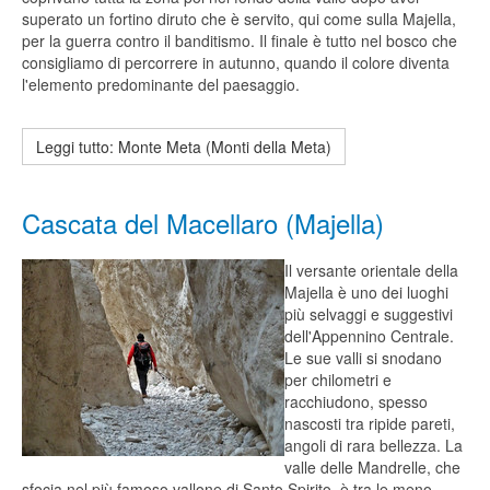
superato un fortino diruto che è servito, qui come sulla Majella,
per la guerra contro il banditismo. Il finale è tutto nel bosco che
consigliamo di percorrere in autunno, quando il colore diventa
l'elemento predominante del paesaggio.
Leggi tutto: Monte Meta (Monti della Meta)
Cascata del Macellaro (Majella)
Il versante orientale della
Majella è uno dei luoghi
più selvaggi e suggestivi
dell'Appennino Centrale.
Le sue valli si snodano
per chilometri e
racchiudono, spesso
nascosti tra ripide pareti,
angoli di rara bellezza. La
valle delle Mandrelle, che
sfocia nel più famoso vallone di Santo Spirito, è tra le meno