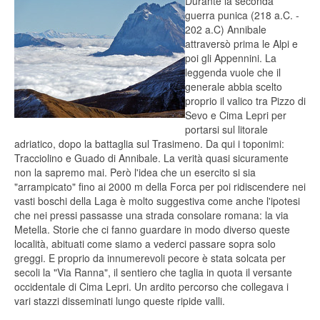
Durante la seconda
guerra punica (218 a.C. -
202 a.C) Annibale
attraversò prima le Alpi e
poi gli Appennini. La
leggenda vuole che il
generale abbia scelto
proprio il valico tra Pizzo di
Sevo e Cima Lepri per
portarsi sul litorale
adriatico, dopo la battaglia sul Trasimeno. Da qui i toponimi:
Tracciolino e Guado di Annibale. La verità quasi sicuramente
non la sapremo mai. Però l'idea che un esercito si sia
"arrampicato" fino ai 2000 m della Forca per poi ridiscendere nei
vasti boschi della Laga è molto suggestiva come anche l'ipotesi
che nei pressi passasse una strada consolare romana: la via
Metella. Storie che ci fanno guardare in modo diverso queste
località, abituati come siamo a vederci passare sopra solo
greggi. E proprio da innumerevoli pecore è stata solcata per
secoli la "Via Ranna", il sentiero che taglia in quota il versante
occidentale di Cima Lepri. Un ardito percorso che collegava i
vari stazzi disseminati lungo queste ripide valli.