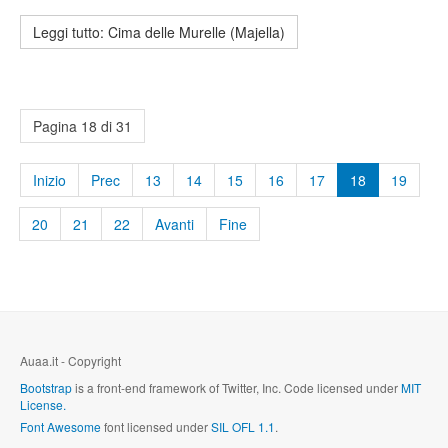
Leggi tutto: Cima delle Murelle (Majella)
Pagina 18 di 31
Inizio
Prec
13
14
15
16
17
18
19
20
21
22
Avanti
Fine
Auaa.it - Copyright
Bootstrap
is a front-end framework of Twitter, Inc. Code licensed under
MIT
License.
Font Awesome
font licensed under
SIL OFL 1.1
.