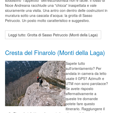
soddisfino "l'appettito" dell'escursionista non è facile. Il fosso di
Noce Andreana racchiude una "chicca" inaspettata e vale
sicuramente una visita. Una antro con dentro delle costruzioni in
muratura sotto una cascata d'acqua: la grotta di Sasso
Petruccio. Un posto molto caratteristico e suggestivo.
Leggi tutto: Grotta di Sasso Petruccio (Monti della Laga)
Cresta del Finarolo (Monti della Laga)
Sapete tutto
sull'orientamento? Per
andata in camera da letto
usate il GPS? Azimuth e
UTM non sono parolacce?
Se avete risposto
affermativamente a
queste tre domande
potete fare questo
itinerario. Raggiungere il