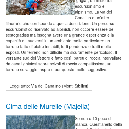
"grigia", un misto tra
escursionismo e
alpinismo. La via del
Canalino è un'altro
itinerario che corrisponde a quella descrizione. Un percorso
escursionistico riservato ad alpinisti, non occorre essere dei
sestogradisti ma bisogna avere una grande esperienza e la
capacità di muoversi in un ambiente molto particolare; un
terreno fatto di pietre instabili, forti pendenze e tratti molto
esposti. Un terreno non difficile ma sicuramente pericoloso. Il
versante sud del Vettore è fatto così, pareti di roccia intervallate
da canali ghiaiosi sopra scivoli di roccia compattissima, un
terreno selvaggio, aspro e per questo molto suggestivo.
Leggi tutto: Via del Canalino (Monti Sibillini)
Cima delle Murelle (Majella)
Se non è 10 poco ci
manca. Quest'anello della