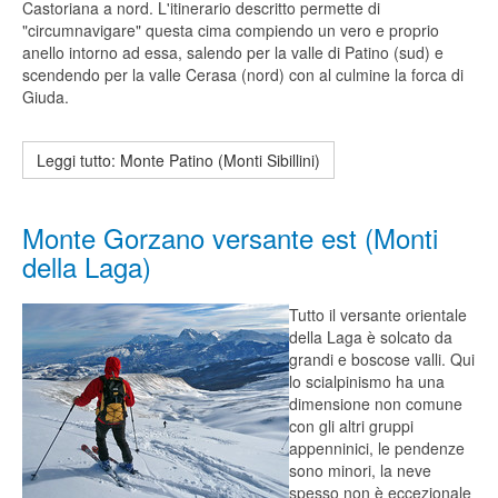
Castoriana a nord. L'itinerario descritto permette di
"circumnavigare" questa cima compiendo un vero e proprio
anello intorno ad essa, salendo per la valle di Patino (sud) e
scendendo per la valle Cerasa (nord) con al culmine la forca di
Giuda.
Leggi tutto: Monte Patino (Monti Sibillini)
Monte Gorzano versante est (Monti
della Laga)
Tutto il versante orientale
della Laga è solcato da
grandi e boscose valli. Qui
lo scialpinismo ha una
dimensione non comune
con gli altri gruppi
appenninici, le pendenze
sono minori, la neve
spesso non è eccezionale