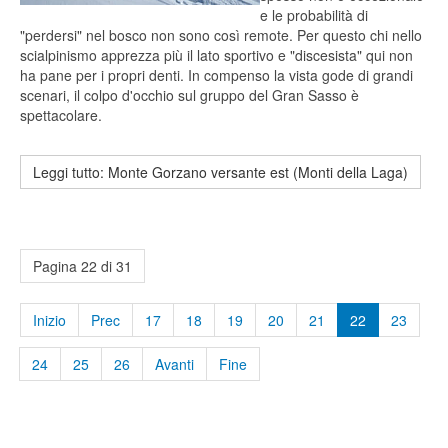
e le probabilità di
"perdersi" nel bosco non sono così remote. Per questo chi nello
scialpinismo apprezza più il lato sportivo e "discesista" qui non
ha pane per i propri denti. In compenso la vista gode di grandi
scenari, il colpo d'occhio sul gruppo del Gran Sasso è
spettacolare.
Leggi tutto: Monte Gorzano versante est (Monti della Laga)
Pagina 22 di 31
Inizio
Prec
17
18
19
20
21
22
23
24
25
26
Avanti
Fine