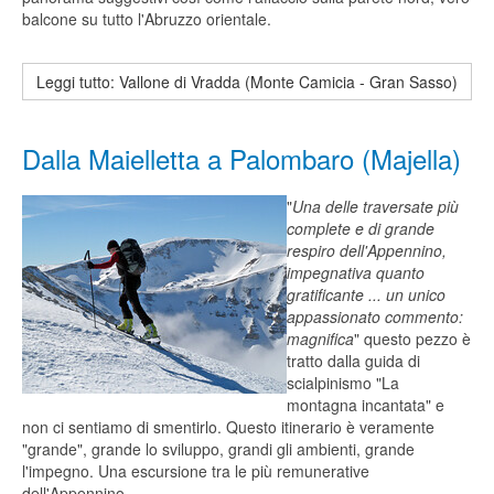
balcone su tutto l'Abruzzo orientale.
Leggi tutto: Vallone di Vradda (Monte Camicia - Gran Sasso)
Dalla Maielletta a Palombaro (Majella)
"
Una delle traversate più
complete e di grande
respiro dell'Appennino,
impegnativa quanto
gratificante ... un unico
appassionato commento:
magnifica
" questo pezzo è
tratto dalla guida di
scialpinismo "La
montagna incantata" e
non ci sentiamo di smentirlo. Questo itinerario è veramente
"grande", grande lo sviluppo, grandi gli ambienti, grande
l'impegno. Una escursione tra le più remunerative
dell'Appennino.