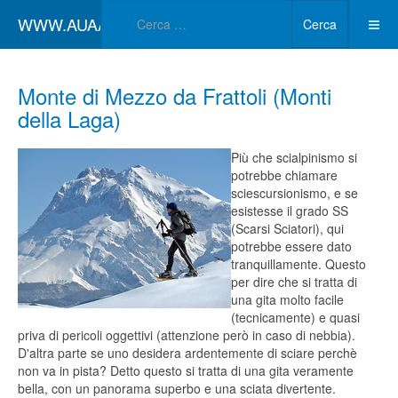
Type 2 or more char
WWW.AUAA.IT
Cerca
Monte di Mezzo da Frattoli (Monti
della Laga)
Più che scialpinismo si
potrebbe chiamare
sciescursionismo, e se
esistesse il grado SS
(Scarsi Sciatori), qui
potrebbe essere dato
tranquillamente. Questo
per dire che si tratta di
una gita molto facile
(tecnicamente) e quasi
priva di pericoli oggettivi (attenzione però in caso di nebbia).
D'altra parte se uno desidera ardentemente di sciare perchè
non va in pista? Detto questo si tratta di una gita veramente
bella, con un panorama superbo e una sciata divertente.