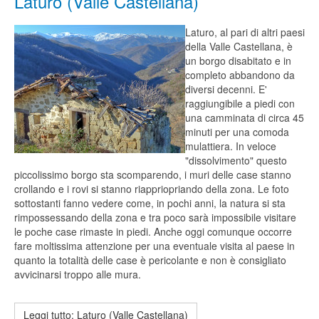
Laturo (Valle Castellana)
Laturo, al pari di altri paesi
della Valle Castellana, è
un borgo disabitato e in
completo abbandono da
diversi decenni. E'
raggiungibile a piedi con
una camminata di circa 45
minuti per una comoda
mulattiera. In veloce
"dissolvimento" questo
piccolissimo borgo sta scomparendo, i muri delle case stanno
crollando e i rovi si stanno riappriopriando della zona. Le foto
sottostanti fanno vedere come, in pochi anni, la natura si sta
rimpossessando della zona e tra poco sarà impossibile visitare
le poche case rimaste in piedi. Anche oggi comunque occorre
fare moltissima attenzione per una eventuale visita al paese in
quanto la totalità delle case è pericolante e non è consigliato
avvicinarsi troppo alle mura.
Leggi tutto: Laturo (Valle Castellana)