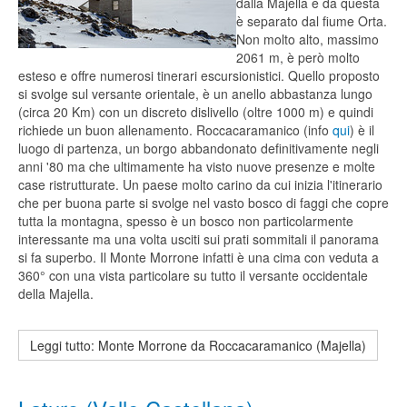
dalla Majella e da questa
è separato dal fiume Orta.
Non molto alto, massimo
2061 m, è però molto
esteso e offre numerosi tinerari escursionistici. Quello proposto
si svolge sul versante orientale, è un anello abbastanza lungo
(circa 20 Km) con un discreto dislivello (oltre 1000 m) e quindi
richiede un buon allenamento. Roccacaramanico (info
qui
) è il
luogo di partenza, un borgo abbandonato definitivamente negli
anni '80 ma che ultimamente ha visto nuove presenze e molte
case ristrutturate. Un paese molto carino da cui inizia l'itinerario
che per buona parte si svolge nel vasto bosco di faggi che copre
tutta la montagna, spesso è un bosco non particolarmente
interessante ma una volta usciti sui prati sommitali il panorama
si fa superbo. Il Monte Morrone infatti è una cima con veduta a
360° con una vista particolare su tutto il versante occidentale
della Majella.
Leggi tutto: Monte Morrone da Roccacaramanico (Majella)