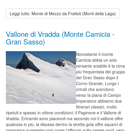
Leggi tutto: Monte di Mezzo da Frattoli (Monti della Laga)
Vallone di Vradda (Monte Camicia -
Gran Sasso)
Nonostante il monte
Camicia abbia un solo
versante sciabile è la cima
più frequentata del gruppo
del Gran Sasso dopo il
Corno Grande. Lungo i
crinali che scendono
verso la piana di Campo
Imperatore abbiamo due
itinerari classici, molto
ripetuti e spesso in ottime condizioni: il Paginone e il Vallone di
Vradda. Entrambi sono piacevoli ma secondo noi il vallone offre
qualcosa in più, la discesa dentro la stretta gola offre squarci di
panorama suggestivi così come l'affaccio sulla parete nord, vero