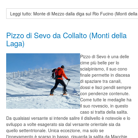
Leggi tutto: Monte di Mezzo dalla diga sul Rio Fucino (Monti dell
Pizzo di Sevo da Collalto (Monti della
Laga)
Pizzo di Sevo è una delle
cime più belle per lo
scialpinismo, il suo cono
finale permette in discesa
di spaziare tra canali,
dossi e lisci pendii sempre
con pendenze contenute.
Come tutte le medaglie ha
il suo rovescio, in questo
caso si tratta della salita.
Da qualsiasi versante si intende salire il dislivello è notevole e lo
sviluppo a volte esagerato sia dal versante orientale sia da
quello settentrionale. Unica eccezione, ma solo se
l'innevamento è scarso in basso, riguarda la salita da Macchie