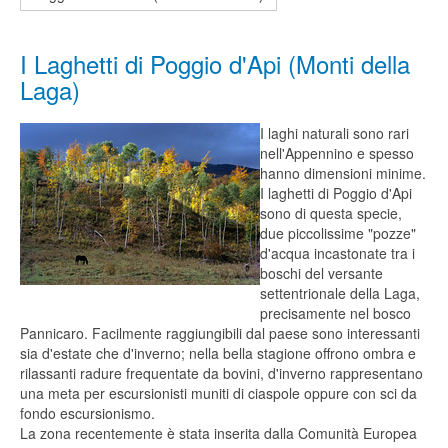
I Laghetti di Poggio d'Api (Monti della
Laga)
I laghi naturali sono rari
nell'Appennino e spesso
hanno dimensioni minime.
I laghetti di Poggio d'Api
sono di questa specie,
due piccolissime "pozze"
d'acqua incastonate tra i
boschi del versante
settentrionale della Laga,
precisamente nel bosco
Pannicaro. Facilmente raggiungibili dal paese sono interessanti
sia d'estate che d'inverno; nella bella stagione offrono ombra e
rilassanti radure frequentate da bovini, d'inverno rappresentano
una meta per escursionisti muniti di ciaspole oppure con sci da
fondo escursionismo.
La zona recentemente è stata inserita dalla Comunità Europea