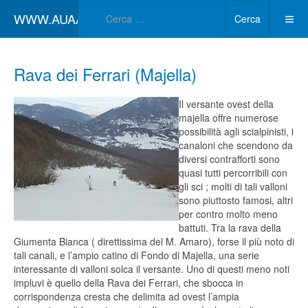
Type 2 or more char
WWW.AUAA.IT
Cerca
Rava dei Ferrari (Majella)
Il versante ovest della
majella offre numerose
possibilità agli scialpinisti, i
canaloni che scendono da
diversi contrafforti sono
quasi tutti percorribili con
gli sci ; molti di tali valloni
sono piuttosto famosi, altri
per contro molto meno
battuti. Tra la rava della
Giumenta Bianca ( direttissima del M. Amaro), forse il più noto di
tali canali, e l’ampio catino di Fondo di Majella, una serie
interessante di valloni solca il versante. Uno di questi meno noti
impluvi è quello della Rava dei Ferrari, che sbocca in
corrispondenza cresta che delimita ad ovest l’ampia