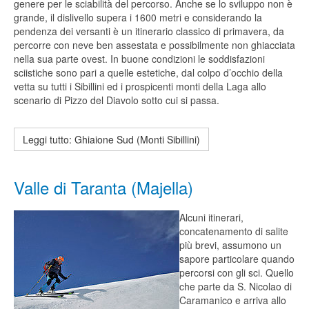
genere per le sciabilità del percorso. Anche se lo sviluppo non è
grande, il dislivello supera i 1600 metri e considerando la
pendenza dei versanti è un itinerario classico di primavera, da
percorre con neve ben assestata e possibilmente non ghiacciata
nella sua parte ovest. In buone condizioni le soddisfazioni
sciistiche sono pari a quelle estetiche, dal colpo d’occhio della
vetta su tutti i Sibillini ed i prospicenti monti della Laga allo
scenario di Pizzo del Diavolo sotto cui si passa.
Leggi tutto: Ghiaione Sud (Monti Sibillini)
Valle di Taranta (Majella)
Alcuni itinerari,
concatenamento di salite
più brevi, assumono un
sapore particolare quando
percorsi con gli sci. Quello
che parte da S. Nicolao di
Caramanico e arriva allo