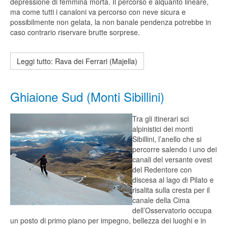
depressione di femmina morta. Il percorso è alquanto lineare,
ma come tutti i canaloni va percorso con neve sicura e
possibilmente non gelata, la non banale pendenza potrebbe in
caso contrario riservare brutte sorprese.
Leggi tutto: Rava dei Ferrari (Majella)
Ghiaione Sud (Monti Sibillini)
Tra gli itinerari sci
alpinistici dei monti
Sibillini, l’anello che si
percorre salendo i uno dei
canali del versante ovest
del Redentore con
discesa al lago di Pilato e
risalita sulla cresta per il
canale della Cima
dell’Osservatorio occupa
un posto di primo piano per impegno, bellezza dei luoghi e in