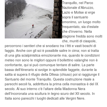
Tranquillo, nel Parco
Nazionale d'Abruzzo,
Lazio e Molise si erge
sopra il santuario
omonimo, un luogo molto
frequentato, sia d'estate
che d'inverno. Nella
stagione fredda sono molti
che, muniti di ciaspole,
percorrono i sentieri che si snodano tra i fitti e vasti boschi di
faggio. Anche con gli sci è possibile salire in cima; non si tratta
di una gita scialpinistica emozionante ma, quando le condizioni
meteo non sono le migliori oppure il bollettino valanghe non è
confortante, qui si può comunque tentare di salire. La parte
bassa dell'itinerario si svolge in splendide faggete, durante la
salita si supera il rifugio della Difesa (chiuso) poi si raggiunge il
Santuario del monte Tranquillo. Questa costruzione risale a
parecchi secoli fa, addirittura la prima cella monastica è del IX
secolo. Al suo interno c'è l'altare della Madonna Nera
dell'Incoronata una scultura in legno scuro del XII secolo. In
Italia sono parecchi i luoghi dedicati alle Vergini Nere.